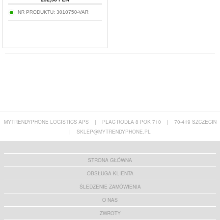
NR PRODUKTU:
3010750-VAR
MYTRENDYPHONE LOGISTICS APS
|
PLAC RODŁA 8 POK 710
|
70-419 SZCZECIN
|
SKLEP@MYTRENDYPHONE.PL
STRONA GŁÓWNA
OBSŁUGA KLIENTA
ŚLEDZENIE ZAMÓWIENIA
O NAS
ZWROTY