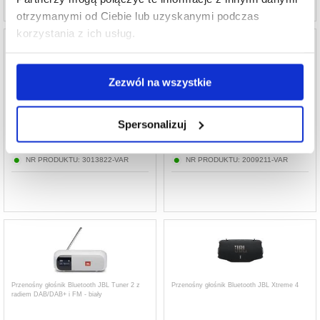
otrzymanymi od Ciebie lub uzyskanymi podczas
korzystania z ich usług.
Zezwól na wszystkie
Przenośny głośnik Bluetooth JBL Flip 7 - AI
Przenośny głośnik Bluetooth JBL Go 4 z IP67
Sound Boost
Spersonalizuj
682,31
PLN
225,20
PLN
NR PRODUKTU:
3013822-VAR
NR PRODUKTU:
2009211-VAR
Przenośny głośnik Bluetooth JBL Tuner 2 z
Przenośny głośnik Bluetooth JBL Xtreme 4
radiem DAB/DAB+ i FM - biały