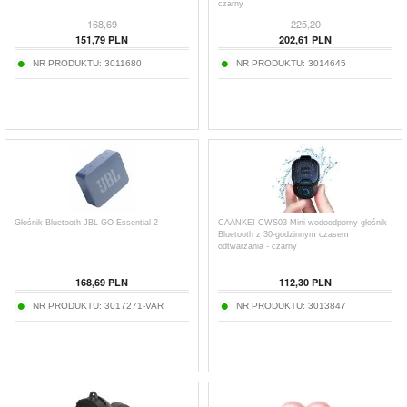
czarny
168,69
225,20
151,79
PLN
202,61
PLN
NR PRODUKTU:
3011680
NR PRODUKTU:
3014645
Głośnik Bluetooth JBL GO Essential 2
CAANKEI CWS03 Mini wodoodporny głośnik
Bluetooth z 30-godzinnym czasem
odtwarzania - czarny
168,69
PLN
112,30
PLN
NR PRODUKTU:
3017271-VAR
NR PRODUKTU:
3013847