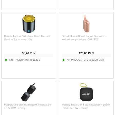
Głośnik Tactical StrikeBase Bravo Bluetooth
Głośnik Xiaomi Sound Pocket Bluetooth z
Speaker 5W - czarny/żółty
wodoodporną obudową - 5W, IP67
95,40
PLN
123,60
PLN
NR PRODUKTU:
3011201
NR PRODUKTU:
2008298-VAR
Magnetyczny głośnik Bluetooth Mobilize 2 w
Niceboy Raze Mini 4 bezprzewodowy głośnik
1 - 2x 10W - czarny
i radio FM - 5W - czarny