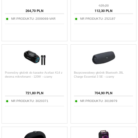
129,20
264,70
PLN
112,30
PLN
NR PRODUKTU:
2009069-VAR
NR PRODUKTU:
252187
Przenośny głośnik do karaoke Acefast K14 z
Bezprzewodowy głośnik Bluetooth JBL
dwoma mikrofonami - 120W - czarny
Charge Essential 3 SE - czarny
721,80
PLN
704,90
PLN
NR PRODUKTU:
3020371
NR PRODUKTU:
3019979