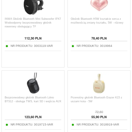
INWA Głośnik Bluetooth Mini Subwoofer IPX7
Głośnik Bluetooth H5W kształcie serca z
Wodoodporny bezprzewodowy głośnik
możliwością zmiany kształtu, 5W - różowy
rowerowy obsługujący TF
112,30
PLN
78,40
PLN
NR PRODUKTU:
3003119-VAR
NR PRODUKTU:
3019964
Bezprzewodowy głośnik Bluetooth Ldnio
Przenośny głośnik Bluetooth Erazer K15 z
BTS12 - obsługa TWS, kart SD i wejścia AUX
uszami kota - 5W
72,80
123,60
PLN
55,90
PLN
NR PRODUKTU:
3019715-VAR
NR PRODUKTU:
3018919-VAR