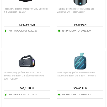
Przenośny głośnik imprezowy JBL Boombox
Tactical głośnik Bluetooth StrikeBase
4 z Bluetooth - czarny
AllTerrain 3W - czarny/żółty
1.940,80
PLN
95,40
PLN
NR PRODUKTU:
3020180
NR PRODUKTU:
3011200
Wodoodporny głośnik Bluetooth Anker
Wodoodporny głośnik Bluetooth Anker
SoundCore Boom 2 z oświetleniem RGB -
Soundcore Boom Go 3i 15W - niebieski
80W - Czarny
665,41
PLN
309,80
PLN
NR PRODUKTU:
3011170
NR PRODUKTU:
3019661