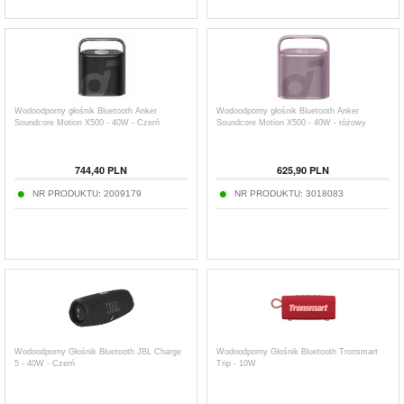
Wodoodporny głośnik Bluetooth Anker
Wodoodporny głośnik Bluetooth Anker
Soundcore Motion X500 - 40W - Czerń
Soundcore Motion X500 - 40W - różowy
744,40
PLN
625,90
PLN
NR PRODUKTU:
2009179
NR PRODUKTU:
3018083
Wodoodporny Głośnik Bluetooth JBL Charge
Wodoodporny Głośnik Bluetooth Tronsmart
5 - 40W - Czerń
Trip - 10W