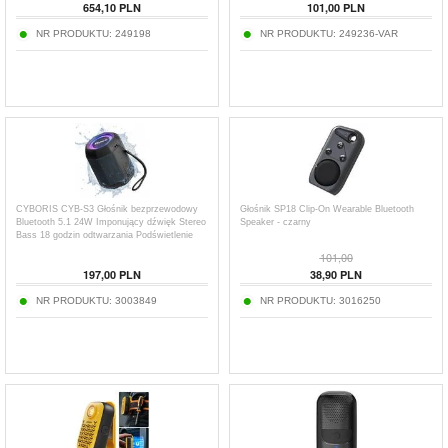
654,10
PLN
101,00
PLN
NR PRODUKTU:
249198
NR PRODUKTU:
249236-VAR
CYBORIS CYB-S3 Głośnik bezprzewodowy
Głośnik SP18 Clip-On Wearable Bluetooth
Bluetooth 5.1 24W Imponujący dźwięk Stereo
Speaker - czarny
Bass 18 godzin odtwarzania Podświetlenie
RGB Subwoofer Sound Box - Czarny
101,00
197,00
PLN
38,90
PLN
NR PRODUKTU:
3003849
NR PRODUKTU:
3016250