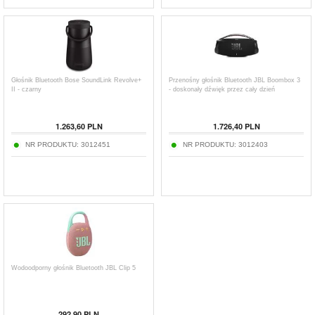
Głośnik Bluetooth Bose SoundLink Revolve+
Przenośny głośnik Bluetooth JBL Boombox 3
II - czarny
- doskonały dźwięk przez cały dzień
1.263,60
PLN
1.726,40
PLN
NR PRODUKTU:
3012451
NR PRODUKTU:
3012403
Wodoodporny głośnik Bluetooth JBL Clip 5
292,90
PLN