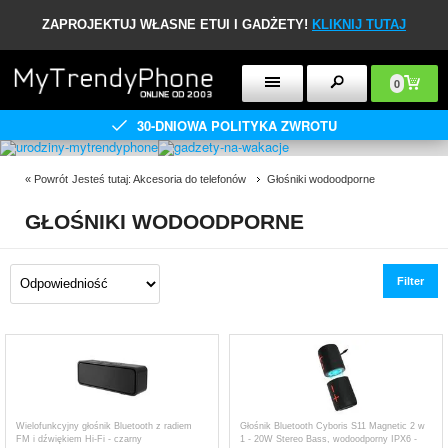
ZAPROJEKTUJ WŁASNE ETUI I GADŻETY!
KLIKNIJ TUTAJ
0
30-DNIOWA POLITYKA ZWROTU
«
Powrót
Jesteś tutaj:
Akcesoria do telefonów
Głośniki wodoodporne
GŁOŚNIKI WODOODPORNE
Filter
Wielofunkcyjny głośnik Bluetooth z radiem
Głośnik Bluetooth Cyboris S11 Magnetic 2 w
FM i dźwiękiem Hi-Fi - czarny
1 - 20W Stereo Bass, wodoodporny IPX6 -