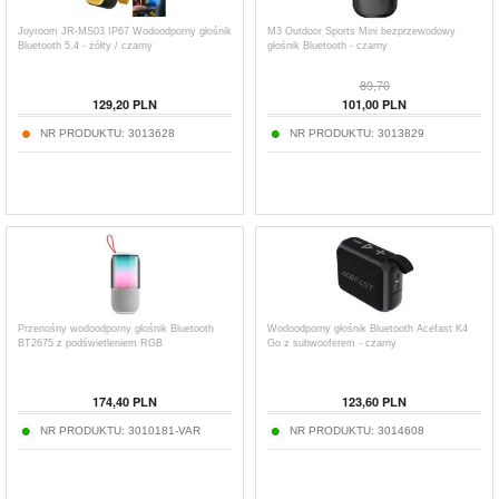
Joyroom JR-MS03 IP67 Wodoodporny głośnik
M3 Outdoor Sports Mini bezprzewodowy
Bluetooth 5.4 - żółty / czarny
głośnik Bluetooth - czarny
89,70
129,20
PLN
101,00
PLN
NR PRODUKTU:
3013628
NR PRODUKTU:
3013829
Przenośny wodoodporny głośnik Bluetooth
Wodoodporny głośnik Bluetooth Acefast K4
BT2675 z podświetleniem RGB
Go z subwooferem - czarny
174,40
PLN
123,60
PLN
NR PRODUKTU:
3010181-VAR
NR PRODUKTU:
3014608