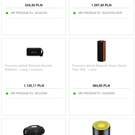
524,30
PLN
1.297,40
PLN
NR PRODUKTU:
3018150
NR PRODUKTU:
3010763-VAR
Przenośny głośnik Bluetooth Marshall
Przenośny głośnik Bluetooth Xiaomi Sound
Middleton - czarny / mosiężny
Party 50W - czarny
1.145,11
PLN
484,80
PLN
NR PRODUKTU:
3012086
NR PRODUKTU:
3018506