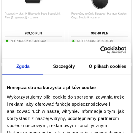
Przenośny głośnik Bluetooth Bose SoundLink
Przenośny głośnik Bluetooth Harman Kardon
Flex (2. generacji) - czarny
Onyx Studio 9 - czarny
789,50
PLN
902,40
PLN
NR PRODUKTU:
3012446
NR PRODUKTU:
3018340
Zgoda
Szczegóły
O plikach cookies
Niniejsza strona korzysta z plików cookie
Przenośny głośnik Bluetooth Havit SK868BT
Przenośny głośnik Bluetooth Honor Choice
Wykorzystujemy pliki cookie do spersonalizowania treści
z magnetycznym klipsem – czarny
Pro - 30W
i reklam, aby oferować funkcje społecznościowe i
191,30
analizować ruch w naszej witrynie. Informacje o tym, jak
140,50
PLN
388,80
PLN
korzystasz z naszej witryny, udostępniamy partnerom
NR PRODUKTU:
3017273
NR PRODUKTU:
3011744-VAR
społecznościowym, reklamowym i analitycznym.
Partnerzy mogą połączyć te informacje z innymi danymi