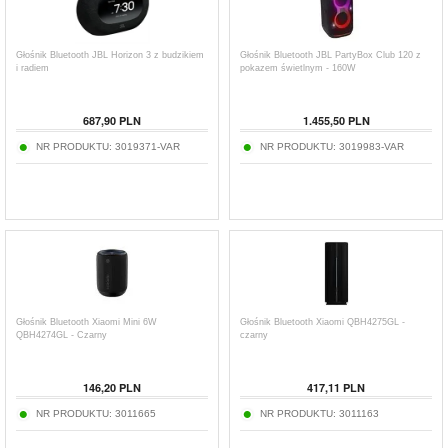
Głośnik Bluetooth JBL Horizon 3 z budzikiem
Głośnik Bluetooth JBL PartyBox Club 120 z
i radiem
pokazem świetlnym - 160W
687,90
PLN
1.455,50
PLN
NR PRODUKTU:
3019371-VAR
NR PRODUKTU:
3019983-VAR
Głośnik Bluetooth Xiaomi Mini 6W
Głośnik Bluetooth Xiaomi QBH4275GL -
QBH4274GL - Czarny
czarny
146,20
PLN
417,11
PLN
NR PRODUKTU:
3011665
NR PRODUKTU:
3011163