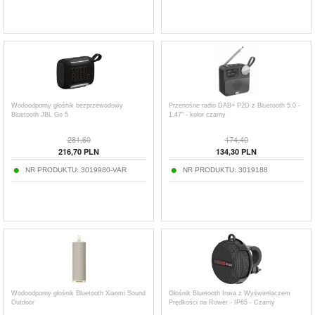
Wodoodporny głośnik bezprzewodowy
Przenośne radio DAB+ P2D z Bluetooth 5.0 -
Bluetooth JBL Go 5
1.47" - kolor czarny
281,60
174,40
216,70
PLN
134,30
PLN
NR PRODUKTU:
3019980-VAR
NR PRODUKTU:
3019188
Wodoodporny głośnik Bluetooth Xiaomi Sound
Głośnik Bluetooth Inwa z Wyświetlaczem
Outdoor
Prędkości na Rower - IP65 - Czarny