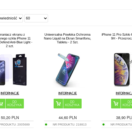
raniacz ekranu z
Uniwersalna Powłoka Ochronna
iPhone 11 Pro Szkło
nego szkła iPhone 11
Nano Liquid na Ekran Smartfonu,
9H - Przezroc
efend Anti-Blue Light -
Tabletu - 2 Szt.
2 szt.
50,20
PLN
44,60
PLN
38,90
PL
 PRODUKTU:
2005689
NR PRODUKTU:
218813
NR PRODUKTU