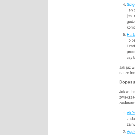
Spig
Ten 
jest
godz
komó
Hart
To p
i za
prod
czy 
Jak już w
nasze inn
Dopasuj
Jak widać
zwiększać
zastosow
AirP
zada
zain
Appl