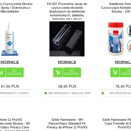
o Czyszczenia Ekranu
FA-007 Przenośny spray do
Nawilżone Ście
 Spray i Ściereczka z
czyszczenia ekranów
Czyszczące Kontakt
Mikrowłókien
dotykowych do telefonów
Ekranu - 100 
komórkowych, tabletów,
laptopów (bez płynu)
61,50
PLN
38,90
PLN
78,40
PL
 PRODUKTU:
218563
NR PRODUKTU:
3003132-VAR
NR PRODUKTU
Phone 11 Pro/XS
Szkło Hartowane - 9H
Szkło Hartowane P
ieczenie Ekranu - 9H
PanzerGlass Standard Fit
Case Friendly do 
rGlass Privacy Case
Privacy do iPhone 11 Pro/XS
Pro/X/XS