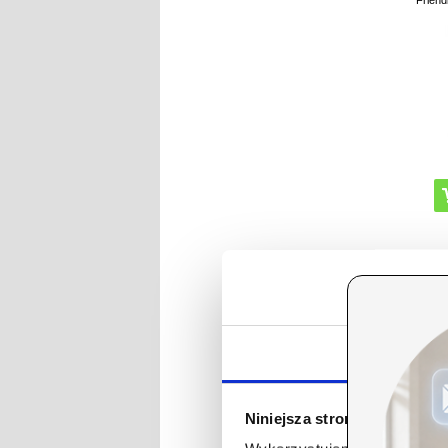
Friend
NR
Zgoda
iPhon
Ochronna
Niniejsza strona korzysta z