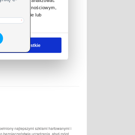
ołecznościowe i analizować
artnerom społecznościowym,
anymi od Ciebie lub
ezwól na wszystkie
ypełniony najlepszymi szkłami hartowanymi i
ą o bezpieczeństwie urządzenia, abyś mógł