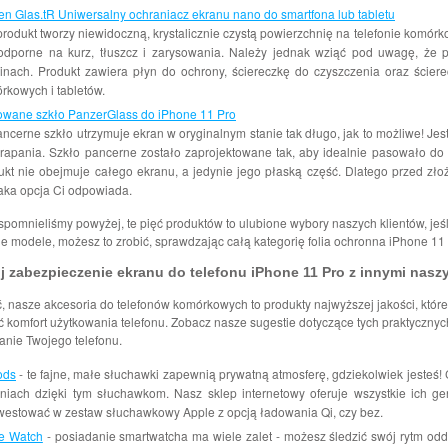
en Glas.tR Uniwersalny ochraniacz ekranu nano do smartfona lub tabletu
produkt tworzy niewidoczną, krystalicznie czystą powierzchnię na telefonie komór
 odporne na kurz, tłuszcz i zarysowania. Należy jednak wziąć pod uwagę, że 
inach. Produkt zawiera płyn do ochrony, ściereczkę do czyszczenia oraz ściere
rkowych i tabletów.
owane szkło PanzerGlass do iPhone 11 Pro
ancerne szkło utrzymuje ekran w oryginalnym stanie tak długo, jak to możliwe! Je
drapania. Szkło pancerne zostało zaprojektowane tak, aby idealnie pasowało do
ukt nie obejmuje całego ekranu, a jedynie jego płaską część. Dlatego przed zł
taka opcja Ci odpowiada.
spomnieliśmy powyżej, te pięć produktów to ulubione wybory naszych klientów, jeśli
e modele, możesz to zrobić, sprawdzając całą kategorię folia ochronna iPhone 11 
 zabezpieczenie ekranu do telefonu iPhone 11 Pro z innymi nasz
, nasze akcesoria do telefonów komórkowych to produkty najwyższej jakości, któr
 komfort użytkowania telefonu. Zobacz nasze sugestie dotyczące tych praktyczny
anie Twojego telefonu.
ods
- te fajne, małe słuchawki zapewnią prywatną atmosferę, gdziekolwiek jesteś! C
niach dzięki tym słuchawkom. Nasz sklep internetowy oferuje wszystkie ich g
westować w zestaw słuchawkowy Apple z opcją ładowania Qi, czy bez.
e Watch
- posiadanie smartwatcha ma wiele zalet - możesz śledzić swój rytm oddy