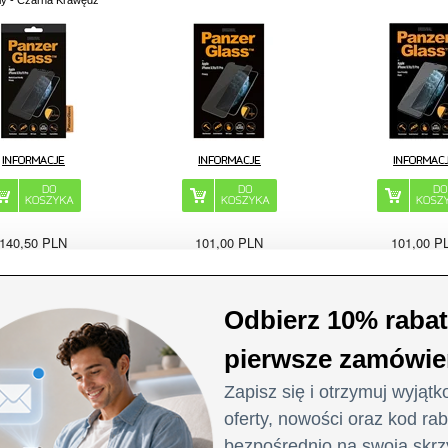
ly - Czarna Krawędź
140,50
PLN
101,00
PLN
101,00
P
 PRODUKTU:
256812
NR PRODUKTU:
256811
NR PRODUKTU
Szczegóły
e X/XS/11 Pro Folia
 - Przeciwodblaskowa
 plików cookie