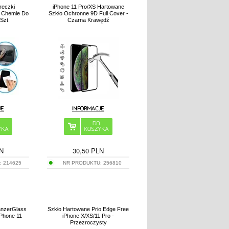
reczki
iPhone 11 Pro/XS Hartowane
 Chemie Do
Szkło Ochronne 9D Full Cover -
Szt.
Czarna Krawędź
N
30,50
PLN
:
214625
NR PRODUKTU:
256810
anzerGlass
Szkło Hartowane Prio Edge Free
iPhone 11
iPhone X/XS/11 Pro -
Przezroczysty