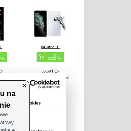
LN
30,50
PLN
:
209970
NR PRODUKTU:
252091
O plikach cookies