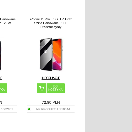
o Hartowane
iPhone 11 Pro Etui z TPU i 2x
 - 2 Szt.
Szkło Hartowane - 9H -
Przezroczysty
N
72,80
PLN
:
3002032
NR PRODUKTU:
218544