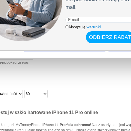
do spersonalizowania treści i reklam, aby oferować funkcje sp
ormacje o tym, jak korzystasz z naszej witryny, udostępniamy p
Partnerzy mogą połączyć te informacje z innymi danymi otrzym
nia z ich usług.
Spersonalizuj
Z
38,90
PLN
 PRODUKTU:
255908
stuj w szkło hartowane iPhone 11 Pro online
 kategorii MyTrendyPhone
iPhone 11 Pro folia ochronna
! Nasz asortyment jest w
zeniami ekranu, jakie można znaleźć na rynku. Naszą ofertę stworzyliśmy z myśl