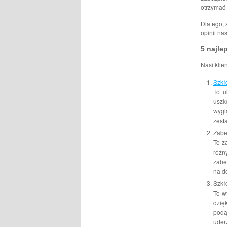
otrzymać 
Dlatego,
opinii na
5 najle
Nasi klie
Szkł
To u
uszk
wygl
zest
Zabe
To z
różn
zabe
na d
Szkł
To w
dzię
podą
uder