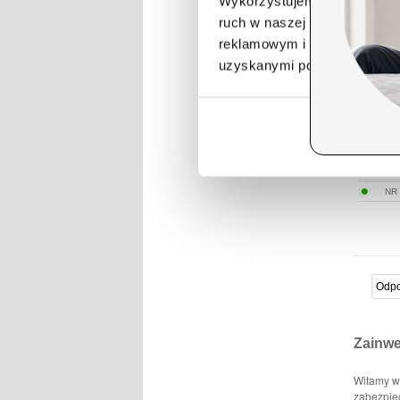
Wykorzystujemy pliki cookie 
ruch w naszej witrynie. Inf
reklamowym i analitycznym. 
uzyskanymi podczas korzysta
NR
Zainwe
Witamy w
zabezpiec