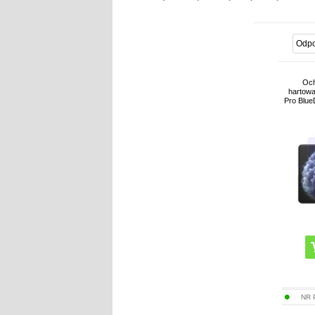
Och
hartowa
Pro BlueD
NR