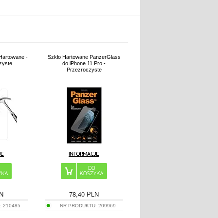
 Hartowane -
Szkło Hartowane PanzerGlass
zyste
do iPhone 11 Pro -
Przezroczyste
N
78,40
PLN
:
210485
NR PRODUKTU:
209969