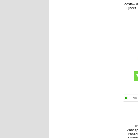
Zestaw d
Qnect -
NR
i
Zabezp
Panze