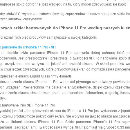
najlepsze szkło ochronne, bez względu na to, który model zdecydujesz się kupić.
 aby ułatwić Ci wybór zdecydowaliśmy się zaprezentować nasze najlepsze szkła h
szych klientów. Zaczynamy!
pszych szkieł hartowanych do iPhone 11 Pro według naszych klie
nci uznali tych pięć produktów za najlepsze w swojej kategorii:
o pancerne do iPhone'a 11 Pro - 9H
ltra cienkie szkło pancerne iPhone 11 Pro zapewnia dobrą ochronę telefo
odzeniami. Jest przezroczyste i przejrzyste, o twardości 9H. To hartowane szkło
ąd urządzenia, bez wpływu na jakość ani czułość ekranu. W skład produktu wc
aw chusteczek czyszczących, które przygotowują ekran do montażu szkła pancern
zpieczenie ekranu Liquid Glass firmy 4smarts
abezpieczenie ekranu iPhone 11 Pro w postaci płynnego szkła tworzy powierzch
ych urządzeń. Powierzchnia ma działanie antybakteryjne, dzięki czemu częstotl
zpieczenie ekranu chroni ekran przed zadrapaniami, ścieraniem, wilgocią, tłus
otyk.
o hartowane Prio 3D iPhone 11 Pro
ysokiej jakości zabezpieczenie ekranu do iPhone'a 11 Pro jest wykonane z japoń
ki czemu produkt może pokryć cały ekran. Nie wpływa na jakość obrazu ani czułoś
ża za liniami telefonu iPhone 11 Pro. Szkło pancerne iPhone'a 11 Pro zap
zeniami i zadrapaniami. Twardość szkła wynosi 9H, natomiast ma grubość 0,33 m