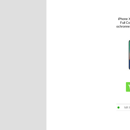
iPhone X
Full C
ochronne 
NR