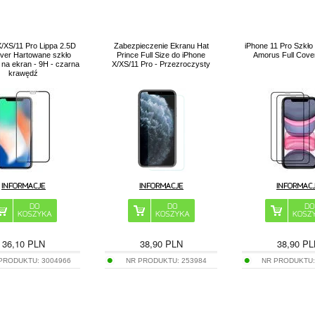
/XS/11 Pro Lippa 2.5D
Zabezpieczenie Ekranu Hat
iPhone 11 Pro Szkł
over Hartowane szkło
Prince Full Size do iPhone
Amorus Full Cover
na ekran - 9H - czarna
X/XS/11 Pro - Przezroczysty
krawędź
36,10
PLN
38,90
PLN
38,90
PL
 PRODUKTU:
3004966
NR PRODUKTU:
253984
NR PRODUKTU