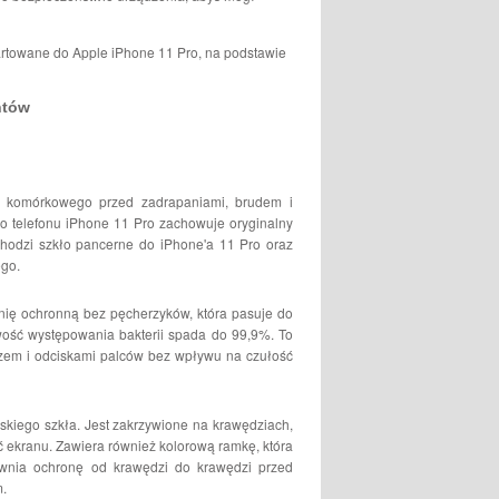
artowane do Apple iPhone 11 Pro, na podstawie
ntów
nu komórkowego przed zadrapaniami, brudem i
 do telefonu iPhone 11 Pro zachowuje oryginalny
hodzi szkło pancerne do iPhone'a 11 Pro oraz
ego.
nię ochronną bez pęcherzyków, która pasuje do
iwość występowania bakterii spada do 99,9%. To
zczem i odciskami palców bez wpływu na czułość
skiego szkła. Jest zakrzywione na krawędziach,
ć ekranu. Zawiera również kolorową ramkę, która
ewnia ochronę od krawędzi do krawędzi przed
m.