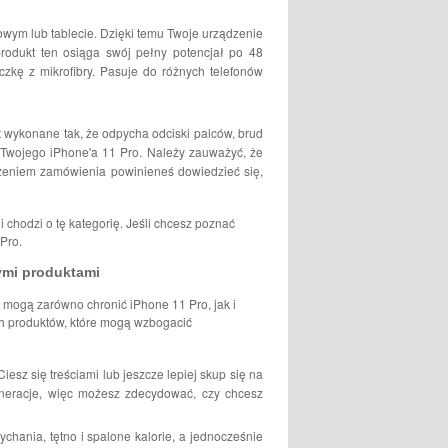
kowym lub tablecie. Dzięki temu Twoje urządzenie
produkt ten osiąga swój pełny potencjał po 48
czkę z mikrofibry. Pasuje do różnych telefonów
st wykonane tak, że odpycha odciski palców, brud
 Twojego iPhone'a 11 Pro. Należy zauważyć, że
ożeniem zamówienia powinieneś dowiedzieć się,
 chodzi o tę kategorię. Jeśli chcesz poznać
Pro.
ymi produktami
e mogą zarówno chronić iPhone 11 Pro, jak i
ch produktów, które mogą wzbogacić
iesz się treściami lub jeszcze lepiej skup się na
eneracje, więc możesz zdecydować, czy chcesz
chania, tętno i spalone kalorie, a jednocześnie