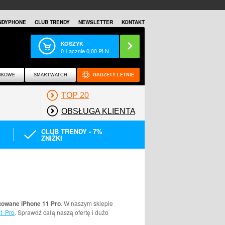
NDYPHONE
CLUB TRENDY
NEWSLETTER
KONTAKT
KOSZYK
0
Łącznie
0,00
PLN
NKOWE
SMARTWATCH
GADŻETY LETNIE
TOP 20
OBSŁUGA KLIENTA
CLUB TRENDY - 7%
ZNIŻKI
towane iPhone 11 Pro
. W naszym sklepie
11 Pro
. Sprawdź całą naszą ofertę i dużo