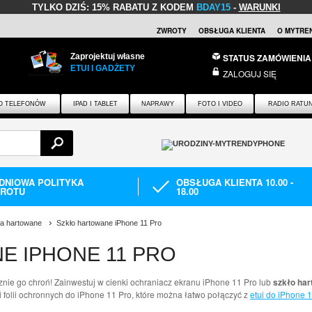
TYLKO DZIŚ:
15% RABATU Z KODEM
BDAY15
-
WARUNKI
ZWROTY
OBSŁUGA KLIENTA
O MYTRE
Zaprojektuj własne
STATUS ZAMÓWIENIA
ETUI I GADŻETY
ZALOGUJ SIĘ
O TELEFONÓW
IPAD I TABLET
NAPRAWY
FOTO I VIDEO
RADIO RATU
-DNIOWA POLITYKA
OBSŁUGA KLIENTA 10.00 -
ROTU
18.00
ła hartowane
Szkło hartowane iPhone 11 Pro
E IPHONE 11 PRO
nie go chroń! Zainwestuj w cienki ochraniacz ekranu iPhone 11 Pro lub
szkło har
i folii ochronnych do iPhone 11 Pro, które można łatwo połączyć z
etui do iPhone 