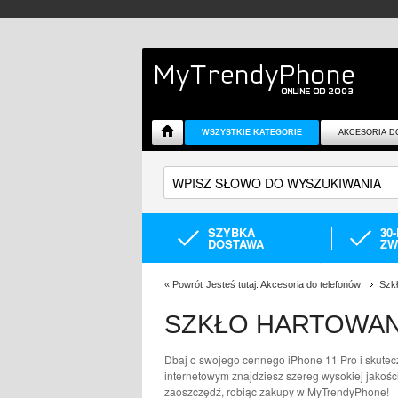
WSZYSTKIE KATEGORIE
AKCESORIA D
SZYBKA
30
DOSTAWA
ZW
«
Powrót
Jesteś tutaj:
Akcesoria do telefonów
Szk
SZKŁO HARTOWAN
Dbaj o swojego cennego iPhone 11 Pro i skutecz
internetowym znajdziesz szereg wysokiej jakośc
zaoszczędź, robiąc zakupy w MyTrendyPhone!