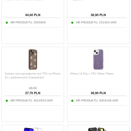
44,60
PLN
38,90
PLN
NR PRODUKTU:
2005900
NR PRODUKTU:
251453-VAR
Stylowe wstrząsoodporne etui TPU na iPhone
iPhone 14 Etui z TPU Glitter Flakes
14 z podniesionymi krawędziami
38,90
27,70
PLN
38,90
PLN
NR PRODUKTU:
4014553-VAR
NR PRODUKTU:
4004146-VAR