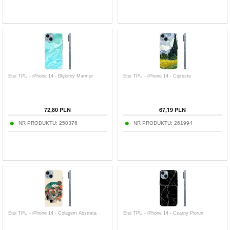
Etui TPU - iPhone 14 - Błękitny Marmur
Etui TPU - iPhone 14 - Cipreste
72,80
PLN
67,19
PLN
NR PRODUKTU:
250376
NR PRODUKTU:
261994
Etui TPU - iPhone 14 - Colagem Abstrata
Etui TPU - iPhone 14 - Czarny Piorun