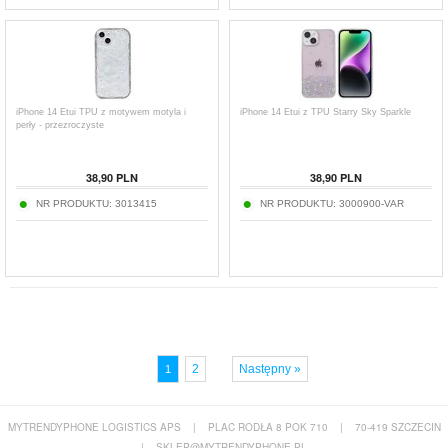
iPhone 14 Etui TPU z motywem motyla i
iPhone 14 Etui z TPU Starry Sky Sparkle
perły - przezroczyste
38,90
PLN
38,90
PLN
NR PRODUKTU:
3013415
NR PRODUKTU:
3000900-VAR
2
Następny »
1
MYTRENDYPHONE LOGISTICS APS
|
PLAC RODŁA 8 POK 710
|
70-419 SZCZECIN
|
SKLEP@MYTRENDYPHONE.PL