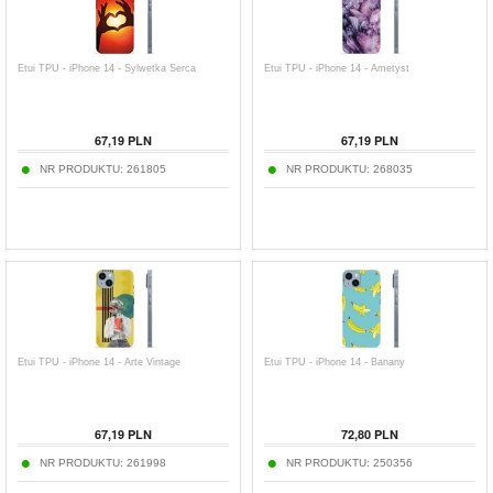
Etui TPU - iPhone 14 - Sylwetka Serca
Etui TPU - iPhone 14 - Ametyst
67,19
PLN
67,19
PLN
NR PRODUKTU:
261805
NR PRODUKTU:
268035
Etui TPU - iPhone 14 - Arte Vintage
Etui TPU - iPhone 14 - Banany
67,19
PLN
72,80
PLN
NR PRODUKTU:
261998
NR PRODUKTU:
250356