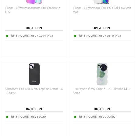
iPhone 14 Wstrząsoodporne Etui Gradient z
iPhone 14 Hybrydowe Etui ESR CH HaloLock
TPU
Mag
38,90
PLN
89,70
PLN
NR PRODUKTU:
249244-VAR
NR PRODUKTU:
248570-VAR
Silikonowe Etui Audi Metal Logo do iPhone 14
Etui Stylish Wavy Edge z TPU - iPhone 14 - 3
- Czarne
Serca
84,10
PLN
38,90
PLN
NR PRODUKTU:
253939
NR PRODUKTU:
3000609