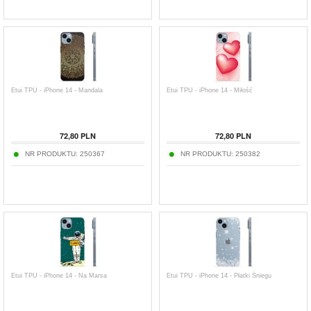
Etui TPU - iPhone 14 - Mandala
Etui TPU - iPhone 14 - Miłość
72,80
PLN
72,80
PLN
NR PRODUKTU:
250367
NR PRODUKTU:
250382
Etui TPU - iPhone 14 - Na Marsa
Etui TPU - iPhone 14 - Płatki Śniegu