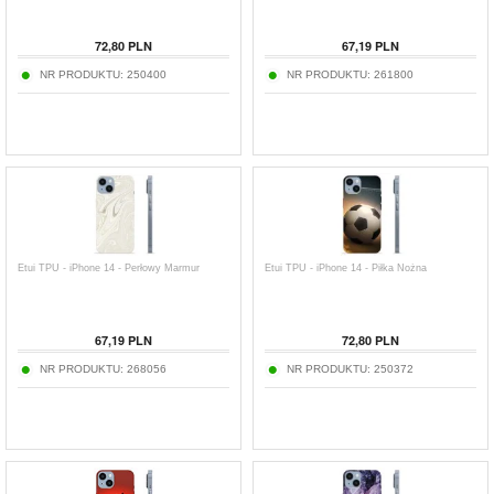
72,80
PLN
67,19
PLN
NR PRODUKTU:
250400
NR PRODUKTU:
261800
Etui TPU - iPhone 14 - Perłowy Marmur
Etui TPU - iPhone 14 - Piłka Nożna
67,19
PLN
72,80
PLN
NR PRODUKTU:
268056
NR PRODUKTU:
250372