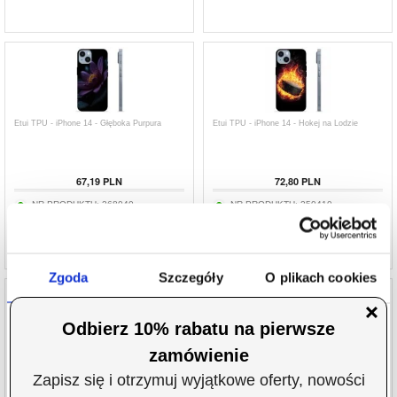
Etui TPU - iPhone 14 - Głęboka Purpura
Etui TPU - iPhone 14 - Hokej na Lodzie
67,19
PLN
72,80
PLN
NR PRODUKTU:
268040
NR PRODUKTU:
250410
Zgoda
Szczegóły
O plikach cookies
Niniejsza strona korzysta z plików cookie
Etui TPU - iPhone 14 - Jadeitowy Marmur
Etui TPU - iPhone 14 - Kolorowa Mandala
Wykorzystujemy pliki cookie do spersonalizowania treści
i reklam, aby oferować funkcje społecznościowe i