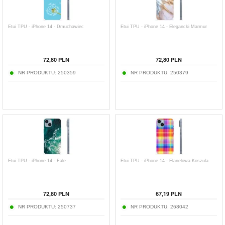
Etui TPU - iPhone 14 - Dmuchawiec
Etui TPU - iPhone 14 - Elegancki Marmur
72,80
PLN
72,80
PLN
NR PRODUKTU:
250359
NR PRODUKTU:
250379
Etui TPU - iPhone 14 - Fale
Etui TPU - iPhone 14 - Flanelowa Koszula
72,80
PLN
67,19
PLN
NR PRODUKTU:
250737
NR PRODUKTU:
268042