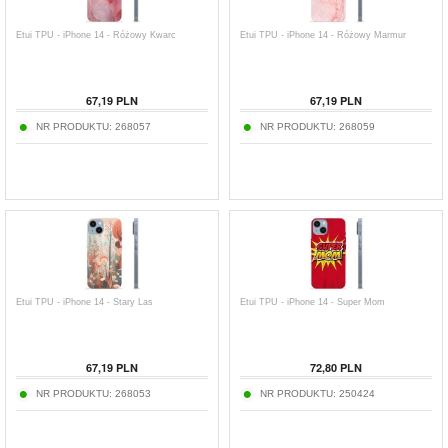
Etui TPU - iPhone 14 - Różowy Kwarc
Etui TPU - iPhone 14 - Różowy Marmur
67,19
PLN
67,19
PLN
NR PRODUKTU:
268057
NR PRODUKTU:
268059
Etui TPU - iPhone 14 - Stary Las
Etui TPU - iPhone 14 - Super Mom
67,19
PLN
72,80
PLN
NR PRODUKTU:
268053
NR PRODUKTU:
250424