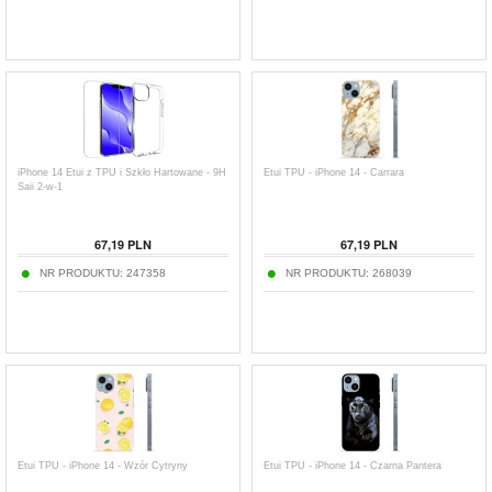
iPhone 14 Etui z TPU i Szkło Hartowane - 9H
Etui TPU - iPhone 14 - Carrara
Saii 2-w-1
67,19
PLN
67,19
PLN
NR PRODUKTU:
247358
NR PRODUKTU:
268039
Etui TPU - iPhone 14 - Wzór Cytryny
Etui TPU - iPhone 14 - Czarna Pantera