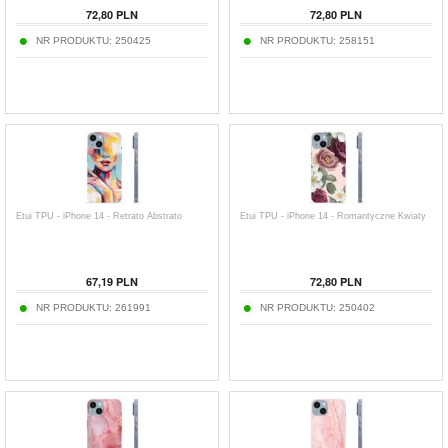
72,80
PLN
72,80
PLN
NR PRODUKTU:
250425
NR PRODUKTU:
258151
Etui TPU - iPhone 14 - Retrato Abstrato
Etui TPU - iPhone 14 - Romantyczne Kwiaty
67,19
PLN
72,80
PLN
NR PRODUKTU:
261991
NR PRODUKTU:
250402