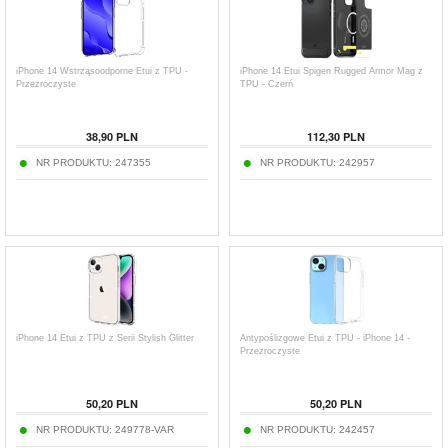
iPhone 14 Wstrząsoodporne Etui z TPU -
iPhone 14 Etui Spigen Rugged Armor Mag z
Przezroczyste
TPU - Czerń
38,90
PLN
112,30
PLN
NR PRODUKTU:
247355
NR PRODUKTU:
242957
iPhone 14 Etui z TPU z Serii Stylish Glitter
Antypoślizgowe Etui z TPU - iPhone 14 -
Przezroczyste
50,20
PLN
50,20
PLN
NR PRODUKTU:
249778-VAR
NR PRODUKTU:
242457