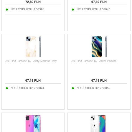
72,80
PLN
67,19
PLN
NR PRODUKTU:
250394
NR PRODUKTU:
268045
Etui TPU - iPhone 14 - Złoty Marmur Perły
Etui TPU - iPhone 14 - Zorze Polarna
67,19
PLN
67,19
PLN
NR PRODUKTU:
268044
NR PRODUKTU:
268052