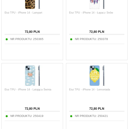
Etui TPU - iPhone 14 - Lampart
Etui TPU - iPhone 14 - Łapacz Snów
72,80
PLN
72,80
PLN
NR PRODUKTU:
250365
NR PRODUKTU:
250378
Etui TPU - iPhone 14 - Latająca Świnia
Etui TPU - iPhone 14 - Lemoniada
72,80
PLN
72,80
PLN
NR PRODUKTU:
250419
NR PRODUKTU:
250421