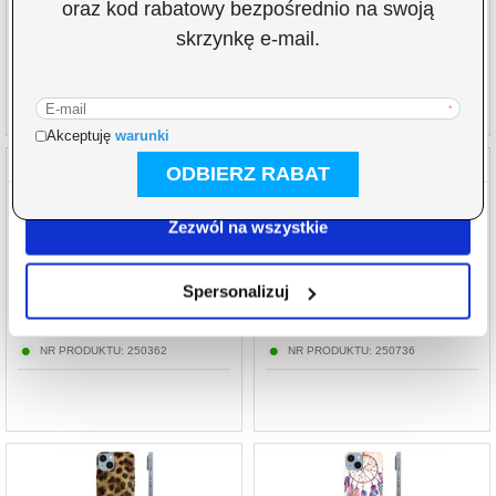
analizować ruch w naszej witrynie. Informacje o tym, jak
67,19
PLN
72,80
PLN
korzystasz z naszej witryny, udostępniamy partnerom
NR PRODUKTU:
268049
NR PRODUKTU:
250377
społecznościowym, reklamowym i analitycznym.
Partnerzy mogą połączyć te informacje z innymi danymi
otrzymanymi od Ciebie lub uzyskanymi podczas
korzystania z ich usług.
Zezwól na wszystkie
Etui TPU - iPhone 14 - Kwiatowy
Etui TPU - iPhone 14 - Kwiaty Akwarelowe
Spersonalizuj
72,80
PLN
72,80
PLN
NR PRODUKTU:
250362
NR PRODUKTU:
250736