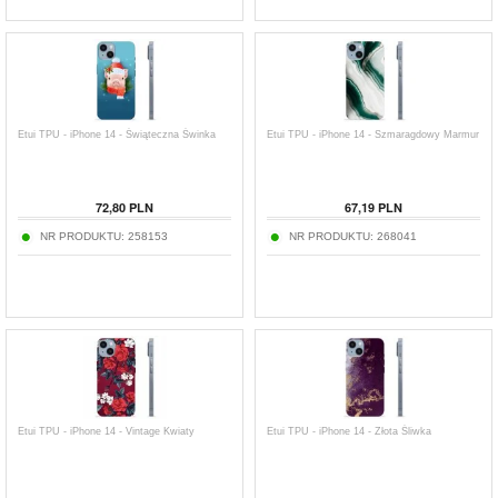
Etui TPU - iPhone 14 - Świąteczna Świnka
Etui TPU - iPhone 14 - Szmaragdowy Marmur
72,80
PLN
67,19
PLN
NR PRODUKTU:
258153
NR PRODUKTU:
268041
Etui TPU - iPhone 14 - Vintage Kwiaty
Etui TPU - iPhone 14 - Złota Śliwka