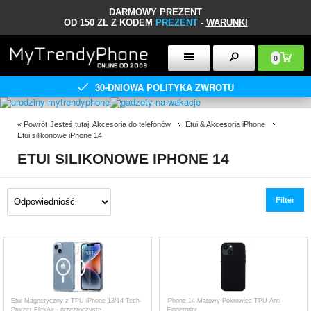
DARMOWY PREZENT
OD 150 ZŁ Z KODEM
PREZENT
-
WARUNKI
0
30-DNIOWA POLITYKA ZWROTU
«
Powrót
Jesteś tutaj:
Akcesoria do telefonów
Etui & Akcesoria iPhone
Etui silikonowe iPhone 14
ETUI SILIKONOWE IPHONE 14
Filter
Etui Magnetyczny z TPU iPhone 13/14 Tech-
iPhone 14 Matowy Pokrowiec TPU Anti-
Protect FlexAir - przezroczyste
Fingerprint