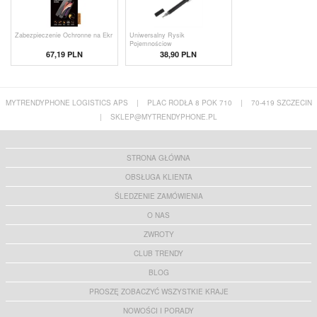
Zabezpieczenie Ochronne na Ekr
Uniwersalny Rysik
Pojemnościow
67,19 PLN
38,90 PLN
MYTRENDYPHONE LOGISTICS APS
|
PLAC RODŁA 8 POK 710
|
70-419 SZCZECIN
|
SKLEP@MYTRENDYPHONE.PL
STRONA GŁÓWNA
OBSŁUGA KLIENTA
ŚLEDZENIE ZAMÓWIENIA
O NAS
ZWROTY
CLUB TRENDY
BLOG
PROSZĘ ZOBACZYĆ WSZYSTKIE KRAJE
NOWOŚCI I PORADY