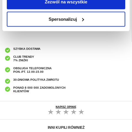
Zezwól na wszystkie
EAN: 5714122540386
Powiązane kategorie:
Akcesoria do telefonów
,
Etui & Akcesoria Samsung
,
Samsung Galaxy XCover7 Pro Etui & Akcesoria
Spersonalizuj
SZYBKA DOSTAWA
CLUB TRENDY
7% ZNIŻKI
OBSŁUGA TELEFONICZNA
PON.-PT. 12.00-15.00
30-DNIOWA POLITYKA ZWROTU
PONAD 8 000 000 ZADOWOLONYCH
KLIENTÓW
NAPISZ OPINIĘ
INNI KUPILI RÓWNIEŻ