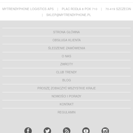
MYTRENDYPHONE LOGISTICS APS
|
PLAC RODŁA 8 POK 710
|
70-419 SZCZECIN
|
SKLEP@MYTRENDYPHONE.PL
STRONA GŁÓWNA
OBSŁUGA KLIENTA
ŚLEDZENIE ZAMÓWIENIA
O NAS
ZWROTY
CLUB TRENDY
BLOG
PROSZĘ ZOBACZYĆ WSZYSTKIE KRAJE
NOWOŚCI I PORADY
KONTAKT
REGULAMIN