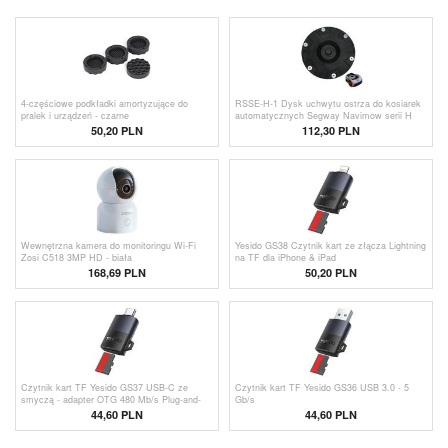
4-częściowe podkładki amortyzujące do
RSSE-H-1 Dysk uchwytu ostrza do kosiarek
pralek i urządzeń - czarne
automatycznych Segway Navimow serii H
50,20
PLN
112,30 PLN
Wewnętrzna kamera do monitoringu Wi-Fi
Yesido GS38 Czytnik kart ze złącza Lightning
Zosi C518 3MP HD - biała
na TF dla iPhone & iPad
168,69 PLN
50,20 PLN
Czytnik kart TF Yesido GS37 USB-C ze
Czytnik kart TF Yesido GS36 USB 3.0 - 5
smyczą - adapter OTG 480 Mb/s Plug-and-
Gb/s
Play
44,60 PLN
44,60 PLN