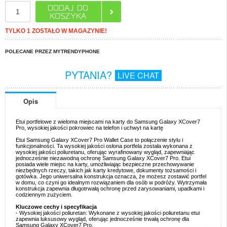
TYLKO 1 ZOSTAŁO W MAGAZYNIE!
POLECANE PRZEZ MYTRENDYPHONE
PYTANIA?
LIVE CHAT
Opis
Etui portfelowe z wieloma miejscami na karty do Samsung Galaxy XCover7
Pro, wysokiej jakości pokrowiec na telefon i uchwyt na kartę
Etui Samsung Galaxy XCover7 Pro Wallet Case to połączenie stylu i
funkcjonalności. Ta wysokiej jakości osłona portfela została wykonana z
wysokiej jakości poliuretanu, oferując wyrafinowany wygląd, zapewniając
jednocześnie niezawodną ochronę Samsung Galaxy XCover7 Pro. Etui
posiada wiele miejsc na karty, umożliwiając bezpieczne przechowywanie
niezbędnych rzeczy, takich jak karty kredytowe, dokumenty tożsamości i
gotówka. Jego uniwersalna konstrukcja oznacza, że możesz zostawić portfel
w domu, co czyni go idealnym rozwiązaniem dla osób w podróży. Wytrzymała
konstrukcja zapewnia długotrwałą ochronę przed zarysowaniami, upadkami i
codziennym zużyciem.
Kluczowe cechy i specyfikacja
- Wysokiej jakości poliuretan: Wykonane z wysokiej jakości poliuretanu etui
zapewnia luksusowy wygląd, oferując jednocześnie trwałą ochronę dla
Samsung Galaxy XCover7 Pro.