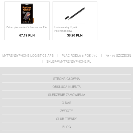
Zabezpieczenie Ochronne na Ekr
Uniwersalny Rysik
Pojemnościow
67,19 PLN
38,90 PLN
MYTRENDYPHONE LOGISTICS APS
|
PLAC RODŁA 8 POK 710
|
70-419 SZCZECIN
|
SKLEP@MYTRENDYPHONE.PL
STRONA GŁÓWNA
OBSŁUGA KLIENTA
ŚLEDZENIE ZAMÓWIENIA
O NAS
ZWROTY
CLUB TRENDY
BLOG