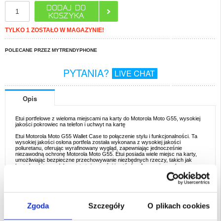
TYLKO 1 ZOSTAŁO W MAGAZYNIE!
POLECANE PRZEZ MYTRENDYPHONE
PYTANIA?
LIVE CHAT
Opis
Etui portfelowe z wieloma miejscami na karty do Motorola Moto G55, wysokiej
jakości pokrowiec na telefon i uchwyt na kartę
Etui Motorola Moto G55 Wallet Case to połączenie stylu i funkcjonalności. Ta
wysokiej jakości osłona portfela została wykonana z wysokiej jakości
poliuretanu, oferując wyrafinowany wygląd, zapewniając jednocześnie
niezawodną ochronę Motorola Moto G55. Etui posiada wiele miejsc na karty,
umożliwiając bezpieczne przechowywanie niezbędnych rzeczy, takich jak
karty kredytowe, dokumenty tożsamości i gotówka. Jego uniwersalna
konstrukcja oznacza, że możesz zostawić portfel w domu, co czyni go
idealnym rozwiązaniem dla osób w podróży. Wytrzymała konstrukcja zapewnia
długotrwałą ochronę przed zarysowaniami, upadkami i codziennym zużyciem.
Kluczowe cechy i specyfikacja
- Wysokiej jakości poliuretan: Wykonane z wysokiej jakości poliuretanu etui
Zgoda
Szczegóły
O plikach cookies
zapewnia luksusowy wygląd, oferując jednocześnie trwałą ochronę dla
Motorola Moto G55.
- Wiele miejsc na karty: Etui jest wyposażone w kilka przegródek na karty