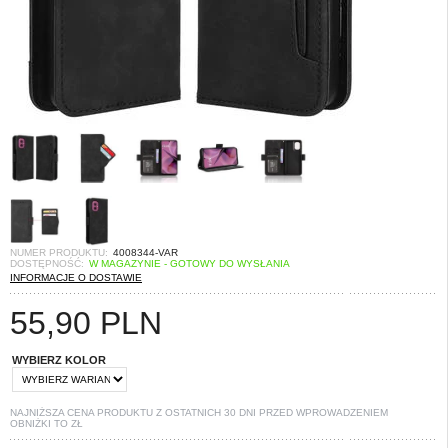
NUMER PRODUKTU:
4008344-VAR
DOSTĘPNOŚĆ:
W MAGAZYNIE - GOTOWY DO WYSŁANIA
INFORMACJE O DOSTAWIE
55,90
PLN
WYBIERZ KOLOR
NAJNIŻSZA CENA PRODUKTU Z OSTATNICH 30 DNI PRZED WPROWADZENIEM
OBNIŻKI TO
ZŁ