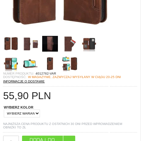
NUMER PRODUKTU:
4012762-VAR
DOSTĘPNOŚĆ:
W MAGAZYNIE. ZAZWYCZAJ WYSYŁANY W CIĄGU 20-25 DNI
INFORMACJE O DOSTAWIE
55,90
PLN
WYBIERZ KOLOR
NAJNIŻSZA CENA PRODUKTU Z OSTATNICH 30 DNI PRZED WPROWADZENIEM
OBNIŻKI TO
ZŁ