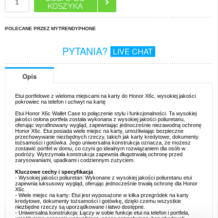
POLECANE PRZEZ MYTRENDYPHONE
PYTANIA?
LIVE CHAT
Opis
Etui portfelowe z wieloma miejscami na karty do Honor X6c, wysokiej jakości
pokrowiec na telefon i uchwyt na kartę
Etui Honor X6c Wallet Case to połączenie stylu i funkcjonalności. Ta wysokiej
jakości osłona portfela została wykonana z wysokiej jakości poliuretanu,
oferując wyrafinowany wygląd, zapewniając jednocześnie niezawodną ochronę
Honor X6c. Etui posiada wiele miejsc na karty, umożliwiając bezpieczne
przechowywanie niezbędnych rzeczy, takich jak karty kredytowe, dokumenty
tożsamości i gotówka. Jego uniwersalna konstrukcja oznacza, że możesz
zostawić portfel w domu, co czyni go idealnym rozwiązaniem dla osób w
podróży. Wytrzymała konstrukcja zapewnia długotrwałą ochronę przed
zarysowaniami, upadkami i codziennym zużyciem.
Kluczowe cechy i specyfikacja
- Wysokiej jakości poliuretan: Wykonane z wysokiej jakości poliuretanu etui
zapewnia luksusowy wygląd, oferując jednocześnie trwałą ochronę dla Honor
X6c.
- Wiele miejsc na karty: Etui jest wyposażone w kilka przegródek na karty
kredytowe, dokumenty tożsamości i gotówkę, dzięki czemu wszystkie
niezbędne rzeczy są uporządkowane i łatwo dostępne.
- Uniwersalna konstrukcja: Łączy w sobie funkcje etui na telefon i portfela,