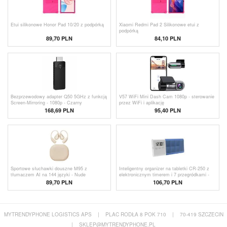
Etui silikonowe Honor Pad 10/20 z podpórką
Xiaomi Redmi Pad 2 Silikonowe etui z
podpórką
89,70 PLN
84,10 PLN
Bezprzewodowy adapter Q50 5GHz z funkcją
V57 WiFi Mini Dash Cam 1080p - sterowanie
Screen-Mirroring - 1080p - Czarny
przez WiFi i aplikację
168,69 PLN
95,40
PLN
Sportowe słuchawki douszne M95 z
Inteligentny organizer na tabletki CR-250 z
tłumaczem AI na 144 języki - Nude
elektronicznym timerem i 7 przegródkami -
niebieski
89,70 PLN
106,70 PLN
MYTRENDYPHONE LOGISTICS APS
|
PLAC RODŁA 8 POK 710
|
70-419 SZCZECIN
|
SKLEP@MYTRENDYPHONE.PL