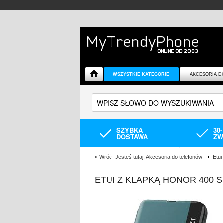
WSZYSTKIE KATEGORIE
AKCESORIA D
SZYBKA
30
DOSTAWA
ZW
«
Wróć
Jesteś tutaj:
Akcesoria do telefonów
Etui
ETUI Z KLAPKĄ HONOR 400 