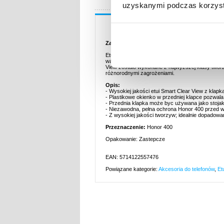
uzyskanymi podczas korzysta
Opis
Zamykane Etui Smart Clear View na Honor 4
Etui z klapką Smart Clear View pozwoli telefonow
ważne powiadomienia. Przednia klapka posłuży t
View zostało wykonane z najwyższej klasy twor
różnorodnymi zagrożeniami.
Opis:
- Wysokiej jakości etui Smart Clear View z kla
- Plastikowe okienko w przedniej klapce pozwal
- Przednia klapka może byc używana jako stoja
- Niezawodna, pełna ochrona Honor 400 przed w
- Z wysokiej jakości tworzyw; idealnie dopadow
Przeznaczenie:
Honor 400
Opakowanie: Zastepcze
EAN: 5714122557476
Powiązane kategorie:
Akcesoria do telefonów
,
Et