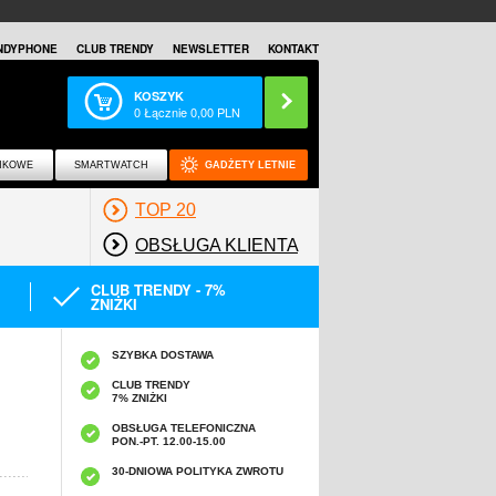
NDYPHONE
CLUB TRENDY
NEWSLETTER
KONTAKT
KOSZYK
0
Łącznie
0,00
PLN
NKOWE
SMARTWATCH
GADŻETY LETNIE
TOP 20
OBSŁUGA KLIENTA
CLUB TRENDY - 7%
ZNIŻKI
SZYBKA DOSTAWA
CLUB TRENDY
7% ZNIŻKI
OBSŁUGA TELEFONICZNA
PON.-PT. 12.00-15.00
A
30-DNIOWA POLITYKA ZWROTU