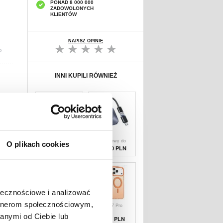
PONAD 8 000 000
ZADOWOLONYCH
KLIENTÓW
NAPISZ OPINIĘ
D
INNI KUPILI RÓWNIEŻ
Naścienny
Adapter
zgniatacz do
przewodowy do
O plikach cookies
puszek i
bezprzewodowego
168,69 PLN
191,30 PLN
otwieracz do
CarPlay Yesido
butelek - szary
KM23
ołecznościowe i analizować
artnerom społecznościowym,
Ładowarka
iPhone 17 Pro
samochodowa
Max Etui
anymi od Ciebie lub
Momax 60W ze
MagSafe
129,20 PLN
27,70
PLN