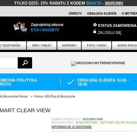
TYLKO DZIŚ:
15% RABATU Z KODEM
BDAY15
-
WARUNKI
ZWROTY
OBSŁUGA KLIENTA
O MYTRE
Zaprojektuj własne
STATUS ZAMÓWIENIA
ETUI I GADŻETY
ZALOGUJ SIĘ
O TELEFONÓW
IPAD I TABLET
NAPRAWY
FOTO I VIDEO
RADIO RATU
-DNIOWA POLITYKA
OBSŁUGA KLIENTA 10.00 -
ROTU
18.00
 & Akcesoria Honor
Honor 400 Etui & Akcesoria
SMART CLEAR VIEW
NUMER PRODUKTU:
4012660-VAR
DOSTĘPNOŚĆ:
W MAGAZYNIE - GOTOWY DO WYSŁANI
INFORMACJE O DOSTAWIE