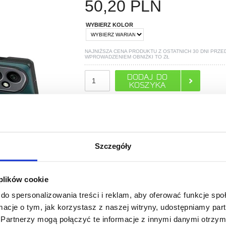
50,20
PLN
WYBIERZ KOLOR
NAJNIŻSZA CENA PRODUKTU Z OSTATNICH 30 DNI PRZE
WPROWADZENIEM OBNIŻKI TO
ZŁ
TYLKO 5 ZOSTAŁO W MAGAZYNIE!
POLECANE PRZEZ MYTRENDYPHONE
Szczegóły
 plików cookie
do spersonalizowania treści i reklam, aby oferować funkcje sp
ormacje o tym, jak korzystasz z naszej witryny, udostępniamy p
Partnerzy mogą połączyć te informacje z innymi danymi otrzym
PYTANIA?
LIVE CHAT