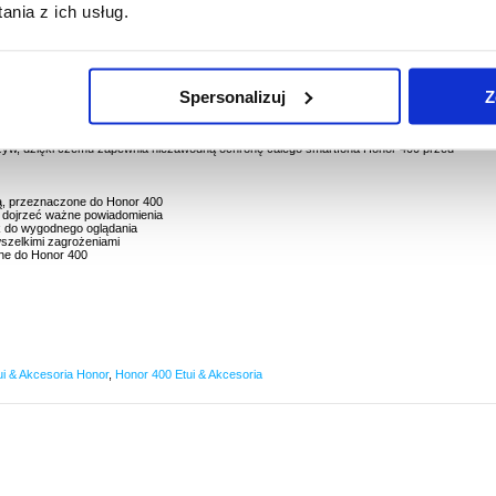
nia z ich usług.
Spersonalizuj
Z
00
i Honor 400 wyróżnić się w tłumie. Przedni panel jest półprzezroczysty, co pozwala dojrzeć
eż jako stojak do wygodnego oglądania ulubionych multimediów. Ponadto, etui Smart Clear
zyw, dzięki czemu zapewnia niezawodną ochronę całego smartfona Honor 400 przed
pką, przeznaczone do Honor 400
a dojrzeć ważne powiadomienia
k do wygodnego oglądania
szelkimi zagrożeniami
ane do Honor 400
ui & Akcesoria Honor
,
Honor 400 Etui & Akcesoria