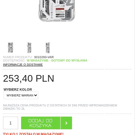
NUMER PRODUKTU:
3010260-VAR
DOSTĘPNOŚĆ:
W MAGAZYNIE - GOTOWY DO WYSŁANIA
INFORMACJE O DOSTAWIE
253,40
PLN
WYBIERZ KOLOR
NAJNIŻSZA CENA PRODUKTU Z OSTATNICH 30 DNI PRZED WPROWADZENIEM
OBNIŻKI TO
ZŁ
TYLKO 1 ZOSTAŁO W MAGAZYNIE!