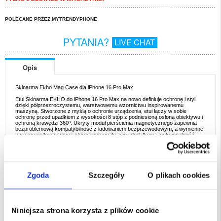
POLECANE PRZEZ MYTRENDYPHONE
PYTANIA?
LIVE CHAT
Opis
Skinarma Ekho Mag Case dla iPhone 16 Pro Max
Etui Skinarma EKHO do iPhone 16 Pro Max na nowo definiuje ochronę i styl
dzięki półprzezroczystemu, warstwowemu wzornictwu inspirowanemu
maszyną. Stworzone z myślą o ochronie urządzenia, etui łączy w sobie
ochronę przed upadkiem z wysokości 8 stóp z podniesioną osłoną obiektywu i
ochroną krawędzi 360º. Ukryty moduł pierścienia magnetycznego zapewnia
bezproblemową kompatybilność z ładowaniem bezprzewodowym, a wymienne
narożne pętle na smycz oferują personalizację i dodatkową funkcjonalność.
Kluczowe cechy i specyfikacja
- Ochrona przed upadkiem z wysokości 2,4 m: Zapewnia doskonałą
odporność na wstrząsy, jednocześnie chroniąc przed zarysowaniami.
- Podniesiona osłona obiektywu aparatu: Chroni aparat przed uderzeniami i
otarciami, zapewniając długotrwałą przejrzystość obrazu.
Zgoda
Szczegóły
O plikach cookies
- Ochrona krawędzi 360º: Podwyższone krawędzie ekranu zapobiegają
zarysowaniom i pęknięciom spowodowanym przypadkowymi upadkami.
- Moduł pierścienia magnetycznego: Zaprojektowany z myślą o łatwym
magnetycznym ładowaniu bezprzewodowym bez uszczerbku dla estetyki.
- Konfigurowalne pętle na smycz: Obejmuje wymienne narożne pętle zderzaka
dla dodatkowego stylu i wygody.
Niniejsza strona korzysta z plików cookie
Idealne przykłady zastosowań