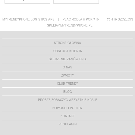
MYTRENDYPHONE LOGISTICS APS
|
PLAC RODŁA 8 POK 710
|
70-419 SZCZECIN
|
SKLEP@MYTRENDYPHONE.PL
STRONA GŁÓWNA
OBSŁUGA KLIENTA
ŚLEDZENIE ZAMÓWIENIA
O NAS
ZWROTY
CLUB TRENDY
BLOG
PROSZĘ ZOBACZYĆ WSZYSTKIE KRAJE
NOWOŚCI I PORADY
KONTAKT
REGULAMIN