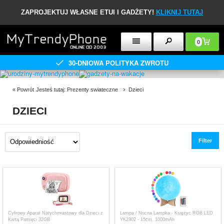
ZAPROJEKTUJ WŁASNE ETUI I GADŻETY!
KLIKNIJ TUTAJ
0
30-DNIOWA POLITYKA ZWROTU
«
Powrót
Jesteś tutaj:
Prezenty swiateczne
Dzieci
DZIECI
Filter
Cyfrowy Aparat Natychmiastowy dla Dzieci z
Lampa / Nocna Lampka - Księżyc RGB LED
Kartą Pamięci 32GB
YK2302 - 15cm, 1000mAh