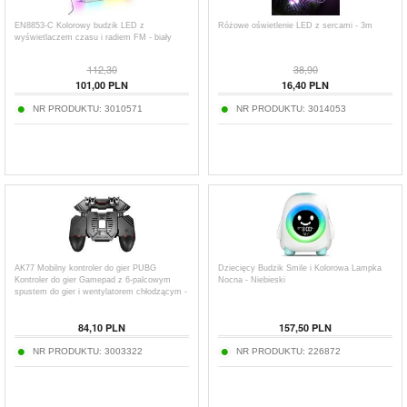
EN8853-C Kolorowy budzik LED z
Różowe oświetlenie LED z sercami - 3m
wyświetlaczem czasu i radiem FM - biały
112,30
38,90
101,00
PLN
16,40
PLN
NR PRODUKTU:
3010571
NR PRODUKTU:
3014053
AK77 Mobilny kontroler do gier PUBG
Dziecięcy Budzik Smile i Kolorowa Lampka
Kontroler do gier Gamepad z 6-palcowym
Nocna - Niebieski
spustem do gier i wentylatorem chłodzącym -
Czarny / Akumulator 1200 mAh
84,10
PLN
157,50
PLN
NR PRODUKTU:
3003322
NR PRODUKTU:
226872