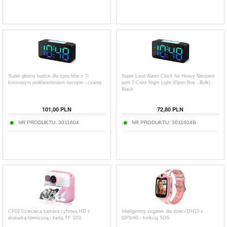
Super głośny budzik dla śpiochów z 7-
Super Loud Alarm Clock for Heavy Sleepers
kolorowym podświetleniem nocnym - czarny
with 7-Color Night Light (Open Box - Bulk) -
Black
101,00
PLN
72,80
PLN
NR PRODUKTU:
3011604
NR PRODUKTU:
3011604B
CP02 Dziecięca kamera cyfrowa HD z
Inteligentny zegarek dla dzieci DH10 z
drukarką termiczną i kartą TF 32G
GPS/4G i funkcją SOS