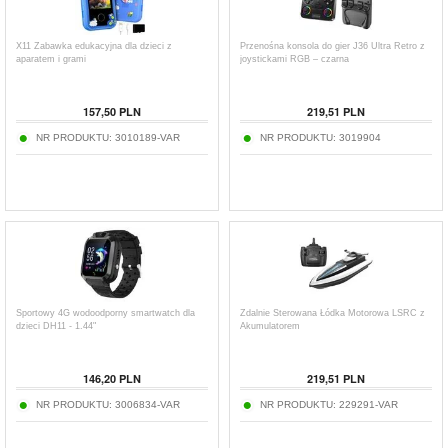
X11 Zabawka edukacyjna dla dzieci z
Przenośna konsola do gier J36 Ultra Retro z
aparatem i grami
joystickami RGB – czarna
157,50
PLN
219,51
PLN
NR PRODUKTU:
3010189-VAR
NR PRODUKTU:
3019904
Sportowy 4G wodoodporny smartwatch dla
Zdalnie Sterowana Łódka Motorowa LSRC z
dzieci DH11 - 1.44"
Akumulatorem
146,20
PLN
219,51
PLN
NR PRODUKTU:
3006834-VAR
NR PRODUKTU:
229291-VAR