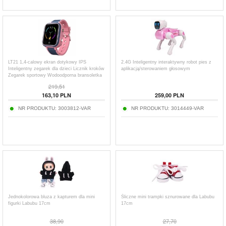
LT21 1,4-calowy ekran dotykowy IPS
2.4G Inteligentny interaktywny robot pies z
Inteligentny zegarek dla dzieci Licznik kroków
aplikacją/sterowaniem głosowym
Zegarek sportowy Wodoodporna bransoletka
z kamerą Lokalizacja budzika
219,51
163,10
PLN
259,00
PLN
NR PRODUKTU:
3003812-VAR
NR PRODUKTU:
3014449-VAR
Jednokolorowa bluza z kapturem dla mini
Śliczne mini trampki sznurowane dla Labubu
figurki Labubu 17cm
17cm
38,90
27,70