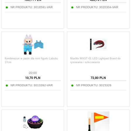
NR PRODUKTU:
3018591-VAR
NR PRODUKTU:
3020304-VAR
Kombinezon w paski dla mini figurki Labubu
Maxlife MXGT-01 LED Lightpad Board do
17cm
rysowania i szkicowania
22,00
10,70
PLN
72,80
PLN
NR PRODUKTU:
3013392-VAR
NR PRODUKTU:
3015326