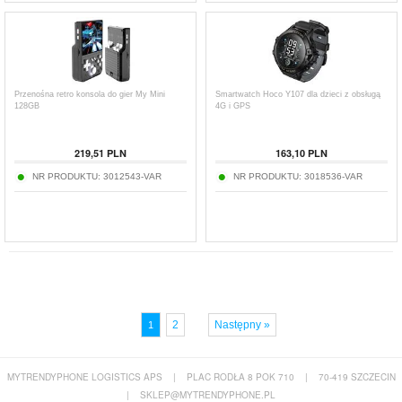
Przenośna retro konsola do gier My Mini
Smartwatch Hoco Y107 dla dzieci z obsługą
128GB
4G i GPS
219,51
PLN
163,10
PLN
NR PRODUKTU:
3012543-VAR
NR PRODUKTU:
3018536-VAR
2
Następny »
1
MYTRENDYPHONE LOGISTICS APS
|
PLAC RODŁA 8 POK 710
|
70-419 SZCZECIN
|
SKLEP@MYTRENDYPHONE.PL