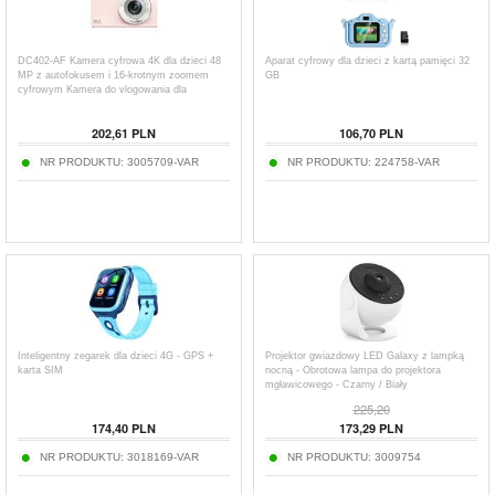
DC402-AF Kamera cyfrowa 4K dla dzieci 48
Aparat cyfrowy dla dzieci z kartą pamięci 32
MP z autofokusem i 16-krotnym zoomem
GB
cyfrowym Kamera do vlogowania dla
nastolatków
202,61
PLN
106,70
PLN
NR PRODUKTU:
3005709-VAR
NR PRODUKTU:
224758-VAR
Inteligentny zegarek dla dzieci 4G - GPS +
Projektor gwiazdowy LED Galaxy z lampką
karta SIM
nocną - Obrotowa lampa do projektora
mgławicowego - Czarny / Biały
225,20
174,40
PLN
173,29
PLN
NR PRODUKTU:
3018169-VAR
NR PRODUKTU:
3009754