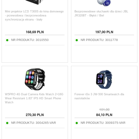
Mini projektor LCD T300S do kina domowego
Bezprzewodowe słuchawki dla dzieci JBL
- przewodowa i bezprzewodowa
JR320BT - Błękit / Biel
synchronizacja ekranu - biały
168,69
PLN
197,00
PLN
NR PRODUKTU:
3010550
NR PRODUKTU:
3011778
W5PRO 4G Dual Camera Kids Watch 2+16G
Forever iGo 3 JW-500 Smartwatch dla
Wear Resistant 1.83" IPS HD Smart Phone
nastolatków
Watch
101,00
270,30
PLN
84,10
PLN
NR PRODUKTU:
3004265-VAR
NR PRODUKTU:
3009375-VAR