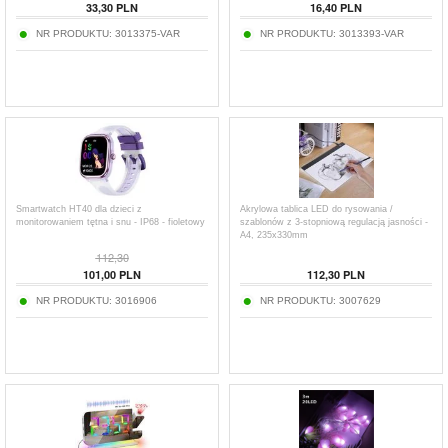
33,30
PLN
16,40
PLN
NR PRODUKTU:
3013375-VAR
NR PRODUKTU:
3013393-VAR
Smartwatch HT40 dla dzieci z
Akrylowa tablica LED do rysowania /
monitorowaniem tętna i snu - IP68 - fioletowy
szablonów z 3-stopniową regulacją jasności -
A4, 235x330mm
112,30
101,00
PLN
112,30
PLN
NR PRODUKTU:
3016906
NR PRODUKTU:
3007629