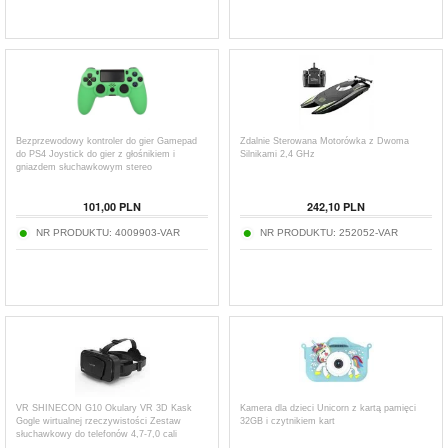
Bezprzewodowy kontroler do gier Gamepad
Zdalnie Sterowana Motorówka z Dwoma
do PS4 Joystick do gier z głośnikiem i
Silnikami 2,4 GHz
gniazdem słuchawkowym stereo
101,00
PLN
242,10
PLN
NR PRODUKTU:
4009903-VAR
NR PRODUKTU:
252052-VAR
VR SHINECON G10 Okulary VR 3D Kask
Kamera dla dzieci Unicorn z kartą pamięci
Gogle wirtualnej rzeczywistości Zestaw
32GB i czytnikiem kart
słuchawkowy do telefonów 4,7-7,0 cali