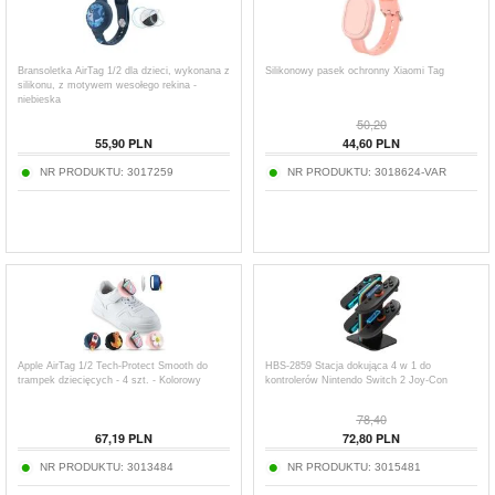
Bransoletka AirTag 1/2 dla dzieci, wykonana z
Silikonowy pasek ochronny Xiaomi Tag
silikonu, z motywem wesołego rekina -
niebieska
50,20
55,90
PLN
44,60
PLN
NR PRODUKTU:
3017259
NR PRODUKTU:
3018624-VAR
Apple AirTag 1/2 Tech-Protect Smooth do
HBS-2859 Stacja dokująca 4 w 1 do
trampek dziecięcych - 4 szt. - Kolorowy
kontrolerów Nintendo Switch 2 Joy-Con
78,40
67,19
PLN
72,80
PLN
NR PRODUKTU:
3013484
NR PRODUKTU:
3015481