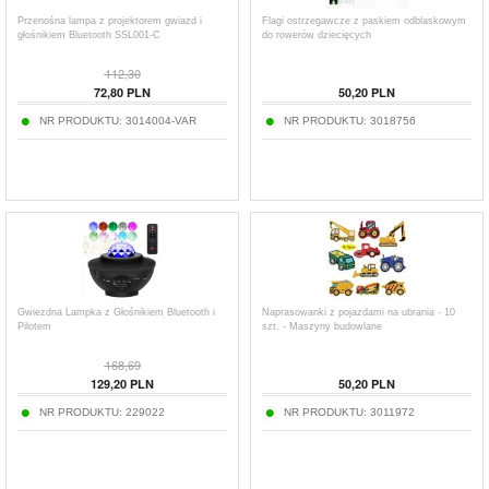
Przenośna lampa z projektorem gwiazd i
Flagi ostrzegawcze z paskiem odblaskowym
głośnikiem Bluetooth SSL001-C
do rowerów dziecięcych
112,30
72,80
PLN
50,20
PLN
NR PRODUKTU:
3014004-VAR
NR PRODUKTU:
3018756
Gwiezdna Lampka z Głośnikiem Bluetooth i
Naprasowanki z pojazdami na ubrania - 10
Pilotem
szt. - Maszyny budowlane
168,69
129,20
PLN
50,20
PLN
NR PRODUKTU:
229022
NR PRODUKTU:
3011972