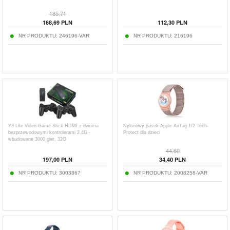
185,71
168,69
PLN
112,30
PLN
NR PRODUKTU:
246196-VAR
NR PRODUKTU:
216196
Y3 Lite Video Game Stick HDMI z dwoma
Nylonowy pasek Apple AirTag 1/2 Tech-
bezprzewodowymi kontrolerami 2.4G -
Protect dla dzieci
wbudowane 3000 gier, 32G
44,60
197,00
PLN
34,40
PLN
NR PRODUKTU:
3003867
NR PRODUKTU:
2008258-VAR