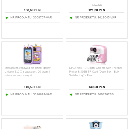
157,50
168,69
PLN
121,30
PLN
NR PRODUKTU:
3008707-VAR
NR PRODUKTU:
3017045-VAR
Inteligentna zabawka dla dzieci Happy
CP02 Kids HD Digital Camera with Thermal
Unicorn Z10 X z aparatem, 20 grami i
Printer & 32GB TF Card (Open Box - Bulk
odtwarzaczem muzyki
Satisfactory) - Pink
140,50
PLN
140,50
PLN
NR PRODUKTU:
3010699-VAR
NR PRODUKTU:
3008707BS