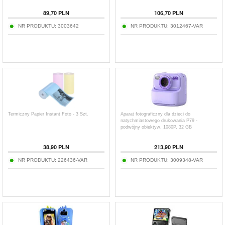
89,70
PLN
106,70
PLN
NR PRODUKTU:
3003642
NR PRODUKTU:
3012467-VAR
Termiczny Papier Instant Foto - 3 Szt.
Aparat fotograficzny dla dzieci do
natychmiastowego drukowania P79 -
podwójny obiektyw, 1080P, 32 GB
38,90
PLN
213,90
PLN
NR PRODUKTU:
226436-VAR
NR PRODUKTU:
3009348-VAR