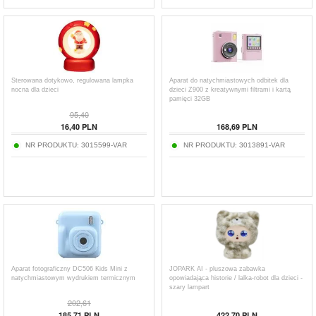
Sterowana dotykowo, regulowana lampka
Aparat do natychmiastowych odbitek dla
nocna dla dzieci
dzieci Z900 z kreatywnymi filtrami i kartą
pamięci 32GB
95,40
16,40
PLN
168,69
PLN
NR PRODUKTU:
3015599-VAR
NR PRODUKTU:
3013891-VAR
Aparat fotograficzny DC506 Kids Mini z
JOPARK AI - pluszowa zabawka
natychmiastowym wydrukiem termicznym
opowiadająca historie / lalka-robot dla dzieci -
szary lampart
202,61
185,71
PLN
422,70
PLN