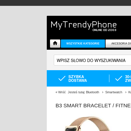
WSZYSTKIE KATEGORIE
AKCESORIA D
SZYBKA
30
DOSTAWA
ZW
«
Wróć
Jesteś tutaj:
Bluetooth
Smartwatch
K
B3 SMART BRACELET / FITN