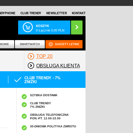
NDYPHONE
CLUB TRENDY
NEWSLETTER
KONTAKT
KOSZYK
0
Łącznie
0,00
PLN
NKOWE
SMARTWATCH
GADŻETY LETNIE
TOP 20
OBSŁUGA KLIENTA
CLUB TRENDY - 7%
ZNIŻKI
SZYBKA DOSTAWA
CLUB TRENDY
7% ZNIŻKI
OBSŁUGA TELEFONICZNA
PON.-PT. 12.00-15.00
A
30-DNIOWA POLITYKA ZWROTU