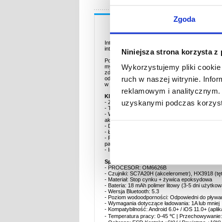
Zgoda
Opis
Inteligentna bransoletka B3 z monitorowaniem tę
inteligentnymi powiadomieniami
Niniejsza strona korzysta z
Pozostań w kontakcie i przejmij kontrolę nad sw
Wykorzystujemy pliki cookie 
myślą o fitnessie, jak i codziennym stylu życia.
zdrowie w czasie rzeczywistym, jednocześnie ws
ruch w naszej witrynie. Inf
odpowiedniej do pływania i nurkowania, dwóm pa
w jednym".
reklamowym i analitycznym. 
Kluczowe cechy
uzyskanymi podczas korzysta
- Zaawansowane monitorowanie zdrowia: Śledzi t
- Tryby multisportowe: Monitoruje różne treningi
- Wodoodporna konstrukcja: Bezpieczne pływanie 
aktywności na świeżym powietrzu.
- Długa żywotność baterii: Do 3-5 dni na jedny
- Ładowanie magnetyczne: Elegancki, łatwy w
- Podwójny pasek w zestawie: W zestawie znajdu
par lub różnych stylów.
- Inteligentne powiadomienia: Bądź na bieżąco z 
Specyfikacja
- PROCESOR: OM6626B
- Czujniki: SC7A20H (akcelerometr), HX3918 (tę
- Materiał: Stop cynku + żywica epoksydowa
- Bateria: 18 mAh polimer litowy (3-5 dni użytko
- Wersja Bluetooth: 5.3
- Poziom wodoodporności: Odpowiedni do pływan
- Wymagania dotyczące ładowania: 1A lub mniej
- Kompatybilność: Android 6.0+ / iOS 11.0+ (apli
- Temperatura pracy: 0-45 ℃ | Przechowywanie: