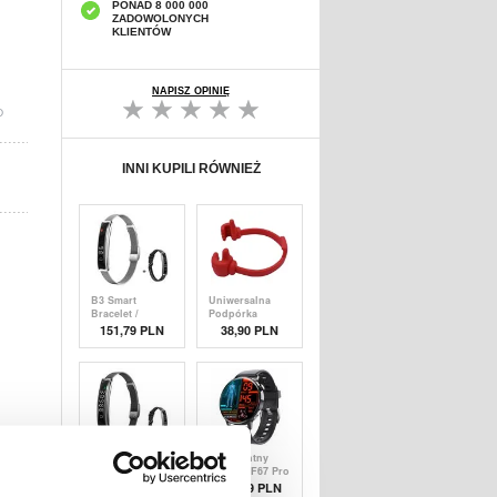
PONAD 8 000 000
ZADOWOLONYCH
KLIENTÓW
NAPISZ OPINIĘ
D
INNI KUPILI RÓWNIEŻ
B3 Smart
Uniwersalna
Bracelet /
Podpórka
Fitness Tracker
Kciuki do Góry
151,79 PLN
38,90 PLN
z dwoma
na Biurko -
paskami -
Czerwień
srebrny
B3 Smart
Inteligentny
Bracelet /
zegarek F67 Pro
Fitness Tracker
z
146,20 PLN
168,69 PLN