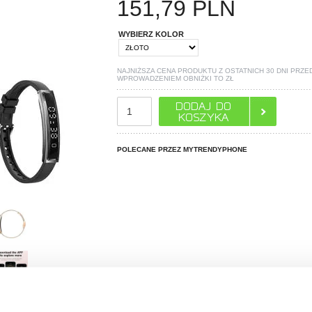
151,79
PLN
WYBIERZ KOLOR
NAJNIŻSZA CENA PRODUKTU Z OSTATNICH 30 DNI PRZE
WPROWADZENIEM OBNIŻKI TO
ZŁ
POLECANE PRZEZ MYTRENDYPHONE
PYTANIA?
LIVE CHAT