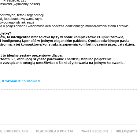
| Przepięcie: 12V
ansoletki (wymienny pasek)
portowych, tętna i regeneracji.
 się lub dostosowywania stylu.
dwodnego lub rekreacji.
ia o połączeniach i wiadomościach podczas codziennego monitorowania stanu zdrowia.
oletkę?
w, ta inteligentna bransoletka łączy w sobie kompleksowe czujniki zdrowia,
i inteligentną łączność w jednym eleganckim pakiecie. Opcja podwójnego paska
hstronna, a jej kompaktowa konstrukcja zapewnia komfort noszenia przez cały dzień.
t to idealny zestaw prezentowy dla par.
oth 5.3, oferującą szybsze parowanie i bardziej stabilne połączenie.
ne zarządzanie energią umożliwia do 5 dni użytkowania na jednym ładowaniu.
h
,
Krokomierz / pulsometr
E LOGISTICS APS
|
PLAC RODŁA 8 POK 710
|
70-419 SZCZECIN
|
SKLEP@MYTR