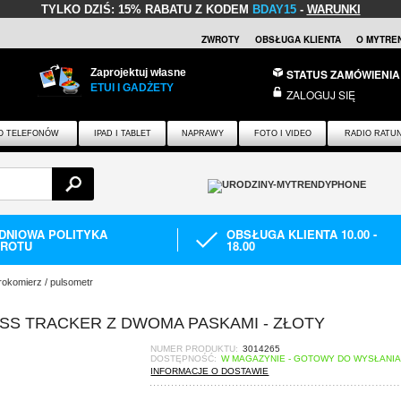
TYLKO DZIŚ:
15% RABATU Z KODEM
BDAY15
-
WARUNKI
ZWROTY
OBSŁUGA KLIENTA
O MYTRE
Zaprojektuj własne
STATUS ZAMÓWIENIA
ETUI I GADŻETY
ZALOGUJ SIĘ
O TELEFONÓW
IPAD I TABLET
NAPRAWY
FOTO I VIDEO
RADIO RATU
-DNIOWA POLITYKA
OBSŁUGA KLIENTA 10.00 -
ROTU
18.00
rokomierz / pulsometr
ESS TRACKER Z DWOMA PASKAMI - ZŁOTY
NUMER PRODUKTU:
3014265
DOSTĘPNOŚĆ:
W MAGAZYNIE - GOTOWY DO WYSŁANI
INFORMACJE O DOSTAWIE