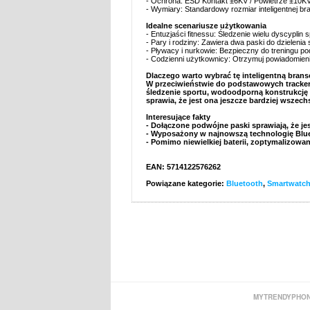
- Ochrona: ESD Kontakt ±6KV / Powietrze ±10KV 
- Wymiary: Standardowy rozmiar inteligentnej br
Idealne scenariusze użytkowania
- Entuzjaści fitnessu: Śledzenie wielu dyscyplin s
- Pary i rodziny: Zawiera dwa paski do dzielenia
- Pływacy i nurkowie: Bezpieczny do treningu po
- Codzienni użytkownicy: Otrzymuj powiadomien
Dlaczego warto wybrać tę inteligentną brans
W przeciwieństwie do podstawowych trackeró
śledzenie sportu, wodoodporną konstrukcję 
sprawia, że jest ona jeszcze bardziej wszec
Interesujące fakty
- Dołączone podwójne paski sprawiają, że jes
- Wyposażony w najnowszą technologię Blueto
- Pomimo niewielkiej baterii, zoptymalizowa
EAN: 5714122576262
Powiązane kategorie:
Bluetooth
,
Smartwatc
MYTRENDYPHON