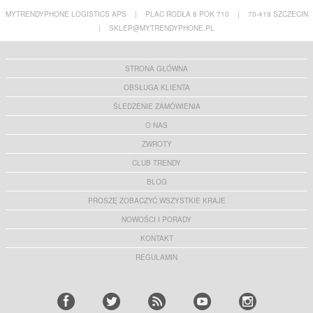
MYTRENDYPHONE LOGISTICS APS
|
PLAC RODŁA 8 POK 710
|
70-419 SZCZECIN
|
SKLEP@MYTRENDYPHONE.PL
STRONA GŁÓWNA
OBSŁUGA KLIENTA
ŚLEDZENIE ZAMÓWIENIA
O NAS
ZWROTY
CLUB TRENDY
BLOG
PROSZĘ ZOBACZYĆ WSZYSTKIE KRAJE
NOWOŚCI I PORADY
KONTAKT
REGULAMIN