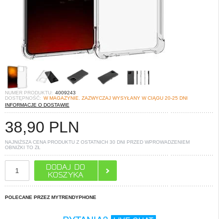
NUMER PRODUKTU:
4009243
DOSTĘPNOŚĆ:
W MAGAZYNIE. ZAZWYCZAJ WYSYŁANY W CIĄGU 20-25 DNI
INFORMACJE O DOSTAWIE
38,90
PLN
NAJNIŻSZA CENA PRODUKTU Z OSTATNICH 30 DNI PRZED WPROWADZENIEM
OBNIŻKI TO
ZŁ
POLECANE PRZEZ MYTRENDYPHONE