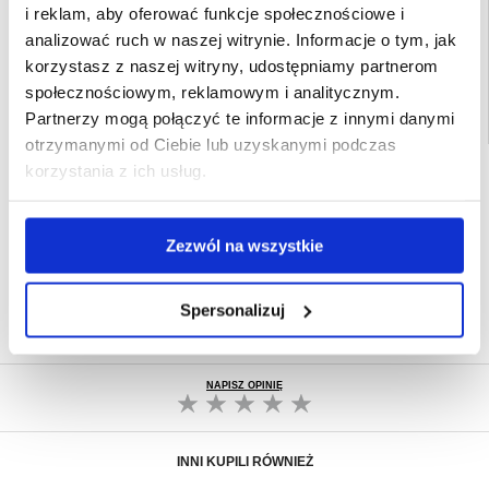
EAN: 5714122502629
i reklam, aby oferować funkcje społecznościowe i
Powiązane kategorie:
Akcesoria do telefonów
,
Etui & Akcesoria Asus
,
Asus
analizować ruch w naszej witrynie. Informacje o tym, jak
ROG Phone 9 Pro Etui & Akcesoria
korzystasz z naszej witryny, udostępniamy partnerom
społecznościowym, reklamowym i analitycznym.
Partnerzy mogą połączyć te informacje z innymi danymi
otrzymanymi od Ciebie lub uzyskanymi podczas
korzystania z ich usług.
SZYBKA DOSTAWA
CLUB TRENDY
7% ZNIŻKI
OBSŁUGA TELEFONICZNA
Zezwól na wszystkie
PON.-PT. 12.00-15.00
30-DNIOWA POLITYKA ZWROTU
Spersonalizuj
PONAD 8 000 000 ZADOWOLONYCH
KLIENTÓW
NAPISZ OPINIĘ
INNI KUPILI RÓWNIEŻ