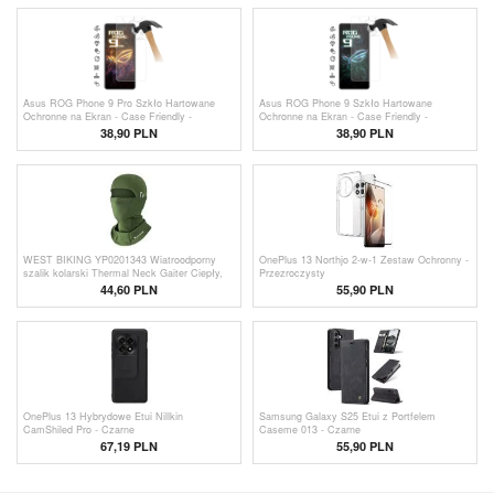
Asus ROG Phone 9 Pro Szkło Hartowane
Asus ROG Phone 9 Szkło Hartowane
Ochronne na Ekran - Case Friendly -
Ochronne na Ekran - Case Friendly -
Przezroczyste
Przezroczyste
38,90 PLN
38,90 PLN
WEST BIKING YP0201343 Wiatroodporny
OnePlus 13 Northjo 2-w-1 Zestaw Ochronny -
szalik kolarski Thermal Neck Gaiter Ciepły,
Przezroczysty
oddychający pokrowiec na głowę z otworami
44,60
PLN
55,90 PLN
na okulary - Zieleń
OnePlus 13 Hybrydowe Etui Nillkin
Samsung Galaxy S25 Etui z Portfelem
CamShiled Pro - Czarne
Caseme 013 - Czarne
67,19 PLN
55,90 PLN