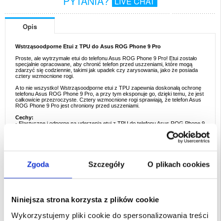
PYTANIA?
LIVE CHAT
Opis
Wstrząsoodporne Etui z TPU do Asus ROG Phone 9 Pro
Proste, ale wytrzymałe etui do telefonu Asus ROG Phone 9 Pro! Etui zostało
specjalnie opracowane, aby chronić telefon przed uszzeniami, które mogą
zdarzyć się codziennie, takimi jak upadek czy zarysowania, jako że posiada
cztery wzmocnione rogi.
A to nie wszystko! Wstrząsoodporne etui z TPU zapewnia doskonałą ochronę
telefonu Asus ROG Phone 9 Pro, a przy tym eksponuje go, dzięki temu, że jest
całkowicie przezroczyste. Cztery wzmocnione rogi sprawiają, że telefon Asus
ROG Phone 9 Pro jest chroniony przed uszzeniami.
Cechy:
- Elastyczne i odporne na uderzenia etui z TPU do telefonu Asus ROG Phone 9
Pro
- Zaprojektowane z czterema wzmocnionymi rogami, aby idealnie chronić
telefon
- Przezroczyste etui, które eksponuje telefon Asus ROG Phone 9 Pro
- Wstrząsoodporne etui z TPU z odpowiednią osłoną przycisków dla
dodatkowej ochrony przed pyłami
Zgoda
Szczegóły
O plikach cookies
- Precyzyjne wycięcia gwarantują łatwy dostęp do wszystkich niezbędnych
portów
- Etui do telefonu Asus ROG Phone 9 Pro wykonane z TPU, zachowuje
elastyczność silikonu
Przeznaczenie:
Asus ROG Phone 9 Pro
Niniejsza strona korzysta z plików cookie
Opakowanie:
Zastępcze
Wykorzystujemy pliki cookie do spersonalizowania treści