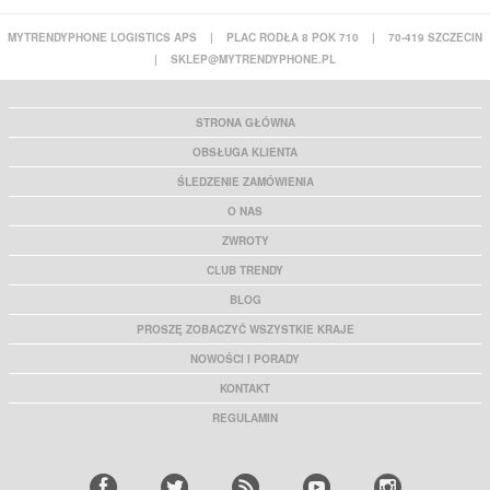
MYTRENDYPHONE LOGISTICS APS
|
PLAC RODŁA 8 POK 710
|
70-419 SZCZECIN
|
SKLEP@MYTRENDYPHONE.PL
STRONA GŁÓWNA
OBSŁUGA KLIENTA
ŚLEDZENIE ZAMÓWIENIA
O NAS
ZWROTY
CLUB TRENDY
BLOG
PROSZĘ ZOBACZYĆ WSZYSTKIE KRAJE
NOWOŚCI I PORADY
KONTAKT
REGULAMIN