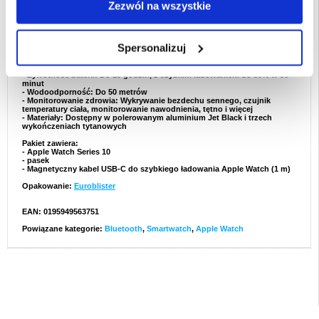
Zezwól na wszystkie
są zaprojektowane z trwałych materiałów, co pomaga zmniejszyć wpływ
na środowisko.
- Ulepszona interakcja: Zaawansowany wyświetlacz OLED w Apple
Watch Series 10 zapewnia żywy i responsywny interfejs, prowadząc do
bardziej interaktywnych i przyjaznych dla użytkownika doświadczeń.
Spersonalizuj
Specyfikacja techniczna
- Wyświetlacz: OLED, szerokokątny, od krawędzi do krawędzi
- Żywotność baterii: Do 18 godzin, z szybkim ładowaniem do 80% w 30
minut
- Wodoodporność: Do 50 metrów
- Monitorowanie zdrowia: Wykrywanie bezdechu sennego, czujnik
temperatury ciała, monitorowanie nawodnienia, tętno i więcej
- Materiały: Dostępny w polerowanym aluminium Jet Black i trzech
wykończeniach tytanowych
Pakiet zawiera:
- Apple Watch Series 10
- pasek
- Magnetyczny kabel USB-C do szybkiego ładowania Apple Watch (1 m)
Opakowanie:
Euroblister
EAN: 0195949563751
Powiązane kategorie:
Bluetooth
,
Smartwatch
,
Apple Watch