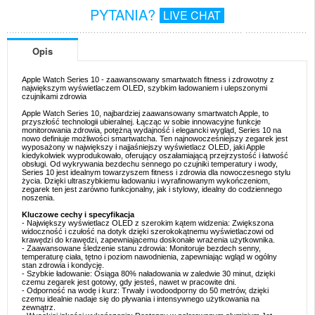
PYTANIA?
LIVE CHAT
Opis
Apple Watch Series 10 - zaawansowany smartwatch fitness i zdrowotny z
największym wyświetlaczem OLED, szybkim ładowaniem i ulepszonymi
czujnikami zdrowia
Apple Watch Series 10, najbardziej zaawansowany smartwatch Apple, to
przyszłość technologii ubieralnej. Łącząc w sobie innowacyjne funkcje
monitorowania zdrowia, potężną wydajność i elegancki wygląd, Series 10 na
nowo definiuje możliwości smartwatcha. Ten najnowocześniejszy zegarek jest
wyposażony w największy i najjaśniejszy wyświetlacz OLED, jaki Apple
kiedykolwiek wyprodukowało, oferujący oszałamiającą przejrzystość i łatwość
obsługi. Od wykrywania bezdechu sennego po czujniki temperatury i wody,
Series 10 jest idealnym towarzyszem fitness i zdrowia dla nowoczesnego stylu
życia. Dzięki ultraszybkiemu ładowaniu i wyrafinowanym wykończeniom,
zegarek ten jest zarówno funkcjonalny, jak i stylowy, idealny do codziennego
noszenia.
Kluczowe cechy i specyfikacja
- Największy wyświetlacz OLED z szerokim kątem widzenia: Zwiększona
widoczność i czułość na dotyk dzięki szerokokątnemu wyświetlaczowi od
krawędzi do krawędzi, zapewniającemu doskonałe wrażenia użytkownika.
- Zaawansowane śledzenie stanu zdrowia: Monitoruje bezdech senny,
temperaturę ciała, tętno i poziom nawodnienia, zapewniając wgląd w ogólny
stan zdrowia i kondycję.
- Szybkie ładowanie: Osiąga 80% naładowania w zaledwie 30 minut, dzięki
czemu zegarek jest gotowy, gdy jesteś, nawet w pracowite dni.
- Odporność na wodę i kurz: Trwały i wodoodporny do 50 metrów, dzięki
czemu idealnie nadaje się do pływania i intensywnego użytkowania na
zewnątrz.