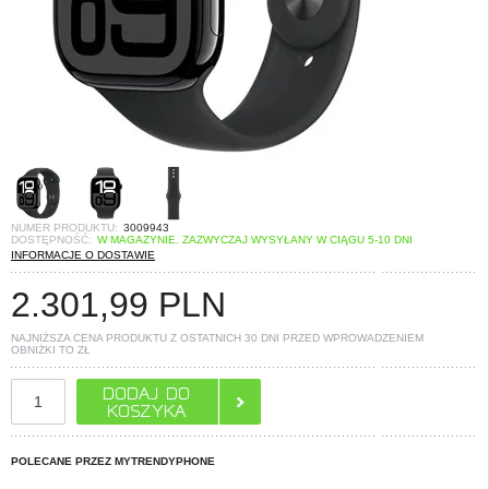
NUMER PRODUKTU:
3009943
DOSTĘPNOŚĆ:
W MAGAZYNIE. ZAZWYCZAJ WYSYŁANY W CIĄGU 5-10 DNI
INFORMACJE O DOSTAWIE
2.301,99
PLN
NAJNIŻSZA CENA PRODUKTU Z OSTATNICH 30 DNI PRZED WPROWADZENIEM
OBNIŻKI TO
ZŁ
POLECANE PRZEZ MYTRENDYPHONE