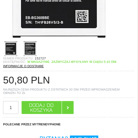
NUMER PRODUKTU:
152727
DOSTĘPNOŚĆ:
W MAGAZYNIE. ZAZWYCZAJ WYSYŁANY W CIĄGU 5-10 DNI
INFORMACJE O DOSTAWIE
50,80
PLN
NAJNIŻSZA CENA PRODUKTU Z OSTATNICH 30 DNI PRZED WPROWADZENIEM
OBNIŻKI TO
ZŁ
POLECANE PRZEZ MYTRENDYPHONE