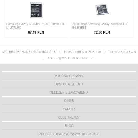
Samsung Galaxy S 3 Mini I8190 - Bateria EB-
Akumulator Samsung Galaxy Xcover 3 EB-
L1M7FLUC
BG388BBE
67,19 PLN
72,80 PLN
MYTRENDYPHONE LOGISTICS APS
|
PLAC RODŁA 8 POK 710
|
70-419 SZCZECIN
|
SKLEP@MYTRENDYPHONE.PL
STRONA GŁÓWNA
OBSŁUGA KLIENTA
ŚLEDZENIE ZAMÓWIENIA
O NAS
ZWROTY
CLUB TRENDY
BLOG
PROSZĘ ZOBACZYĆ WSZYSTKIE KRAJE