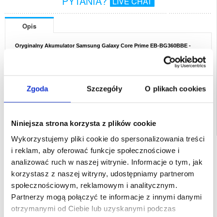
PYTANIA?
LIVE CHAT
Opis
Oryginalny Akumulator Samsung Galaxy Core Prime EB-BG360BBE -
2000mAh - Litowo-Jonowy - 3.85V
Opakowanie:
Zastępcze
EAN: 8592118806725
Zgoda
Szczegóły
O plikach cookies
Powiązane kategorie:
Akcesoria do telefonów
,
Akcesoria GSM - inne
Niniejsza strona korzysta z plików cookie
Wykorzystujemy pliki cookie do spersonalizowania treści
SZYBKA DOSTAWA
i reklam, aby oferować funkcje społecznościowe i
analizować ruch w naszej witrynie. Informacje o tym, jak
CLUB TRENDY
7% ZNIŻKI
korzystasz z naszej witryny, udostępniamy partnerom
OBSŁUGA TELEFONICZNA
społecznościowym, reklamowym i analitycznym.
PON.-PT. 12.00-15.00
Partnerzy mogą połączyć te informacje z innymi danymi
30-DNIOWA POLITYKA ZWROTU
otrzymanymi od Ciebie lub uzyskanymi podczas
PONAD 8 000 000 ZADOWOLONYCH
KLIENTÓW