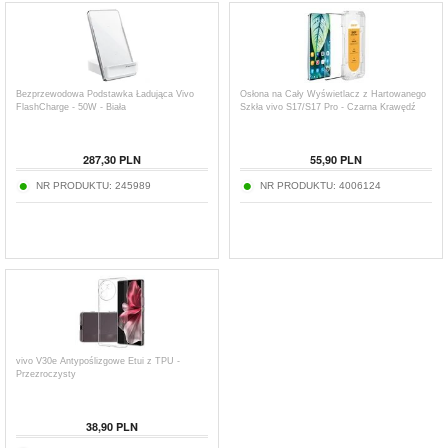
Bezprzewodowa Podstawka Ładująca Vivo
Osłona na Cały Wyświetlacz z Hartowanego
FlashCharge - 50W - Biała
Szkła vivo S17/S17 Pro - Czarna Krawędź
287,30
PLN
55,90
PLN
NR PRODUKTU:
245989
NR PRODUKTU:
4006124
vivo V30e Antypoślizgowe Etui z TPU -
Przezroczysty
38,90
PLN