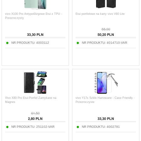
vivo X100 Pro Antypoślizgowe Etui z TPU -
Etui portfelowe na karty vivo V60 Lite
Przezroczysty
55,90
33,30
PLN
50,20
PLN
NR PRODUKTU:
4003112
NR PRODUKTU:
4014710-VAR
Vivo X80 Pro Etui-Portfel Zamykane na
vivo Y17s Szkło Hartowane - Case Friendly -
Magnes
Przezroczyste
61,50
2,80
PLN
33,30
PLN
NR PRODUKTU:
251102-VAR
NR PRODUKTU:
4002781