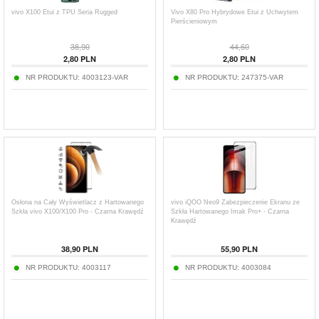
vivo X100 Etui z TPU Seria Rugged
Vivo X80 Pro Hybrydowe Etui z Uchwytem
Pierścieniowym
38,90
44,60
2,80
PLN
2,80
PLN
NR PRODUKTU:
4003123-VAR
NR PRODUKTU:
247375-VAR
Osłona na Cały Wyświetlacz z Hartowanego
vivo iQOO Neo9 Zabezpieczenie Ekranu ze
Szkła vivo X100/X100 Pro - Czarna Krawędź
Szkła Hartowanego Imak Pro+ - Czarna
Krawędź
38,90
PLN
55,90
PLN
NR PRODUKTU:
4003117
NR PRODUKTU:
4003084