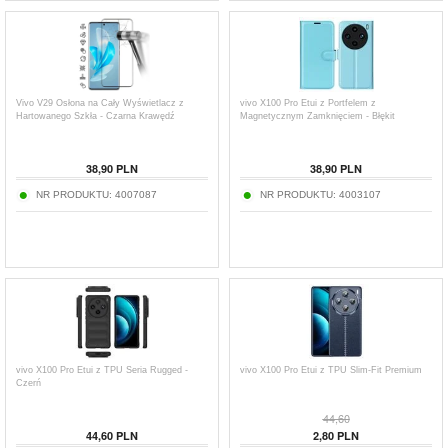
Vivo V29 Osłona na Cały Wyświetlacz z
vivo X100 Pro Etui z Portfelem z
Hartowanego Szkła - Czarna Krawędź
Magnetycznym Zamknięciem - Błękit
38,90
PLN
38,90
PLN
NR PRODUKTU:
4007087
NR PRODUKTU:
4003107
vivo X100 Pro Etui z TPU Seria Rugged -
vivo X100 Pro Etui z TPU Slim-Fit Premium
Czerń
44,60
44,60
PLN
2,80
PLN