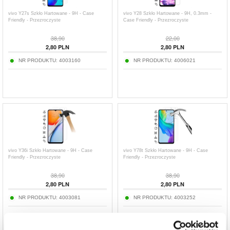
vivo Y27s Szkło Hartowane - 9H - Case
vivo Y28 Szkło Hartowane - 9H, 0.3mm -
Friendly - Przezroczyste
Case Friendly - Przezroczyste
38,90
22,00
2,80
PLN
2,80
PLN
NR PRODUKTU:
4003160
NR PRODUKTU:
4006021
vivo Y36i Szkło Hartowane - 9H - Case
vivo Y78t Szkło Hartowane - 9H - Case
Friendly - Przezroczyste
Friendly - Przezroczyste
38,90
38,90
2,80
PLN
2,80
PLN
NR PRODUKTU:
4003081
NR PRODUKTU:
4003252