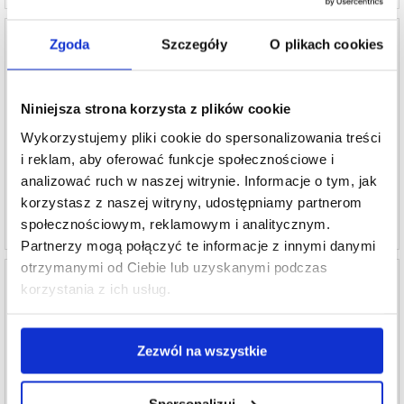
Zgoda
Szczegóły
O plikach cookies
vivo iQOO 12/12 Pro Szkło Hartowane w
vivo S17 Hartowane Szkło Ochronne na
Niniejsza strona korzysta z plików cookie
Obiektywie Imak HD - 2 Szt.
Aparat - 2 Szt.
Wykorzystujemy pliki cookie do spersonalizowania treści
38,90
i reklam, aby oferować funkcje społecznościowe i
38,90
PLN
2,80
PLN
analizować ruch w naszej witrynie. Informacje o tym, jak
NR PRODUKTU:
4003147
NR PRODUKTU:
260534
korzystasz z naszej witryny, udostępniamy partnerom
społecznościowym, reklamowym i analitycznym.
Partnerzy mogą połączyć te informacje z innymi danymi
otrzymanymi od Ciebie lub uzyskanymi podczas
korzystania z ich usług.
vivo S17 Pro Hartowane Szkło Ochronne na
vivo S17e Hartowane Szkło Ochronne na
Zezwól na wszystkie
Aparat - 2 Szt.
Aparat - 2 Szt.
38,90
38,90
2,80
PLN
2,80
PLN
Spersonalizuj