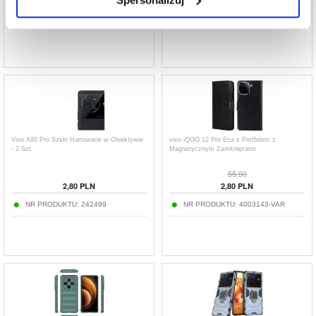
NR PRODUKTU:
260535
NR PRODUKTU:
260536
Vivo X80 Pro Szkło Hartowane w Obiektywie
vivo iQOO 12 Pro Etui z Portfelem z
- 2 Szt.
Magnetycznym Zamknięciem
55,90
2,80
PLN
2,80
PLN
NR PRODUKTU:
242499
NR PRODUKTU:
4003143-VAR