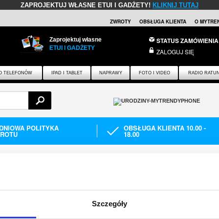
ZAPROJEKTUJ WŁASNE ETUI I GADŻETY!
KLIKNIJ TUTAJ
ZWROTY
OBSŁUGA KLIENTA
O MYTRE
Zaprojektuj własne
STATUS ZAMÓWIENIA
ETUI I GADŻETY
ZALOGUJ SIĘ
O TELEFONÓW
IPAD I TABLET
NAPRAWY
FOTO I VIDEO
RADIO RATU
-DNIOWA POLITYKA
OBSŁUGA KLIENTA 10.00 -
ROTU
18.00
Etui & Akcesoria do tabletów
Etui & Akcesoria do tabletu Nokia
A DO TABLETU NOKIA
Szczegóły