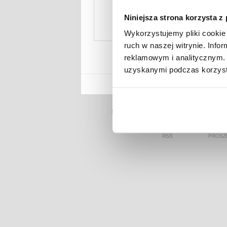
Niniejsza strona korzysta z
Wykorzystujemy pliki cookie 
ruch w naszej witrynie. Inf
NOKIA T20 ETUI & AKCESORIA
reklamowym i analitycznym. 
uzyskanymi podczas korzysta
MYTRENDYPHON
STRONA GŁÓWNA
OBSŁUGA KL
RSS
PROSZ