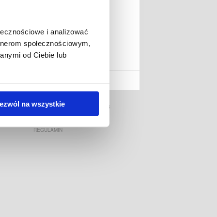
ołecznościowe i analizować
artnerom społecznościowym,
anymi od Ciebie lub
ENDYPHONE.PL
ezwól na wszystkie
CLUB TRENDY
BLOG
REGULAMIN