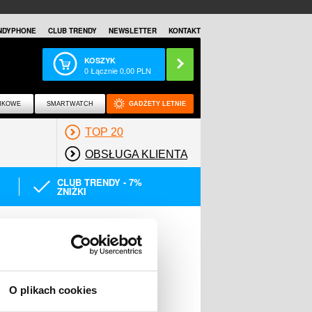
NDYPHONE
CLUB TRENDY
NEWSLETTER
KONTAKT
KOSZYK
0
Łącznie
0,00
PLN
NKOWE
SMARTWATCH
GADŻETY LETNIE
TOP 20
OBSŁUGA KLIENTA
CLUB TRENDY - 7%
ZNIŻKI
O plikach cookies