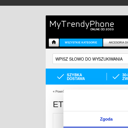
WSZYSTKIE KATEGORIE
AKCESORIA D
SZYBKA
30
DOSTAWA
ZW
«
Powrót
Jesteś tutaj:
Akcesoria do tabletów i iPada
ETUI & AKCESORI
Zgoda