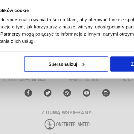
 plików cookie
do spersonalizowania treści i reklam, aby oferować funkcje sp
ormacje o tym, jak korzystasz z naszej witryny, udostępniamy p
NOKIA T21 ETUI & AKCESORIA
Partnerzy mogą połączyć te informacje z innymi danymi otrzym
nia z ich usług.
E LOGISTICS APS
|
PLAC RODŁA 8 POK 710
|
70-419 SZCZECIN
|
SKLEP@MYTR
Spersonalizuj
Z
IENTA
ŚLEDZENIE ZAMÓWIENIA
O NAS
ZWROTY
Ę ZOBACZYĆ WSZYSTKIE KRAJE
NOWOŚCI I PORADY
KONTAKT
Z DUMĄ WSPIERAMY: