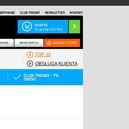
NDYPHONE
CLUB TRENDY
NEWSLETTER
KONTAKT
KOSZYK
0
Łącznie
0,00
PLN
NKOWE
SMARTWATCH
GADŻETY LETNIE
TOP 20
OBSŁUGA KLIENTA
CLUB TRENDY - 7%
ZNIŻKI