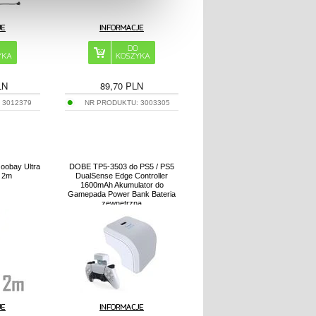
LN
89,70
PLN
:
3012379
NR PRODUKTU:
3003305
oobay Ultra
DOBE TP5-3503 do PS5 / PS5
- 2m
DualSense Edge Controller
1600mAh Akumulator do
Gamepada Power Bank Bateria
zewnętrzna