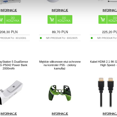
208,30
PLN
89,70
PLN
225,20
P
 PRODUKTU:
3010081
NR PRODUKTU:
3002805
NR PRODUKTU
ayStation 5 DualSense
Miękkie silikonowe etui ochronne
Kabel HDMI 2.1 8K G
PG-P5042 Power Bank
na kontroler PS5 - zielony
High Speed 
2000mAh
kamuflaż