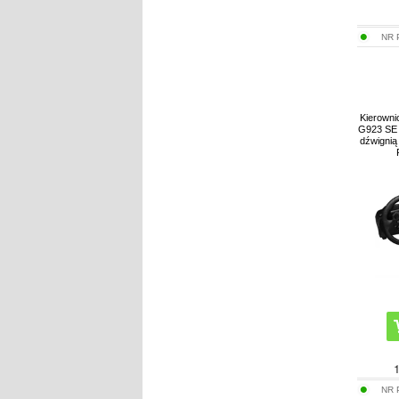
NR
Kierowni
G923 SE 
dźwignią
NR