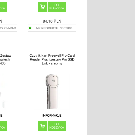
N
84,10
PLN
229724-VAR
NR PRODUKTU:
3002804
 Zestaw
Czytnik kart Freewell Pro Card
gitech
Reader Plus i zestaw Pro SSD
G435
Link - srebrny