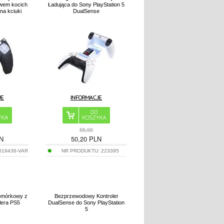
wem kocich
Ładująca do Sony PlayStation 5
na kciuki
DualSense
55,90
N
50,20
PLN
019436-VAR
NR PRODUKTU:
223395
komórkowy z
Bezprzewodowy Kontroler
lera PS5
DualSense do Sony PlayStation
5