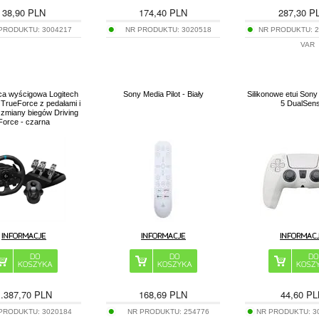
38,90
PLN
174,40
PLN
287,30
P
 PRODUKTU:
3004217
NR PRODUKTU:
3020518
NR PRODUKTU:
VAR
ca wyścigowa Logitech
Sony Media Pilot - Biały
Silikonowe etui Sony
TrueForce z pedałami i
5 DualSen
 zmiany biegów Driving
Force - czarna
1.387,70
PLN
168,69
PLN
44,60
PL
 PRODUKTU:
3020184
NR PRODUKTU:
254776
NR PRODUKTU:
3