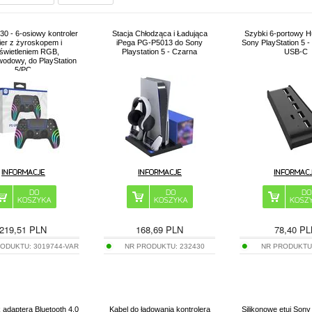
0 - 6-osiowy kontroler
Stacja Chłodząca i Ładująca
Szybki 6-portowy 
ier z żyroskopem i
iPega PG-P5013 do Sony
Sony PlayStation 5 -
świetleniem RGB,
Playstation 5 - Czarna
USB-C
odowy, do PlayStation
5/PC
219,51
PLN
168,69
PLN
78,40
PL
RODUKTU:
3019744-VAR
NR PRODUKTU:
232430
NR PRODUKTU
 adaptera Bluetooth 4.0
Kabel do ładowania kontrolera
Silikonowe etui Sony