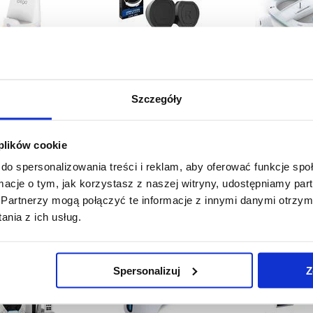
Szczegóły
67,19
PLN
33,30
PLN
84,10
PL
 PRODUKTU:
3010997
NR PRODUKTU:
3003181
NR PRODUKTU
 plików cookie
do spersonalizowania treści i reklam, aby oferować funkcje sp
ormacje o tym, jak korzystasz z naszej witryny, udostępniamy p
Partnerzy mogą połączyć te informacje z innymi danymi otrzym
lna podstawka ładująca
DOBE TP5-1501S Stojak do
DOBE TP5-3532D 
ega PG-P5S028 z
ładowania kontrolera PS5 / PS5
chłodząca i stacja 
nia z ich usług.
odzeniem do Sony
DualSense Edge Podwójna
dwoma kontroleram
ayStation 5/5 Slim
podstawa do ładowania
PlayStation 5 Sl
gamepada
Spersonalizuj
Z