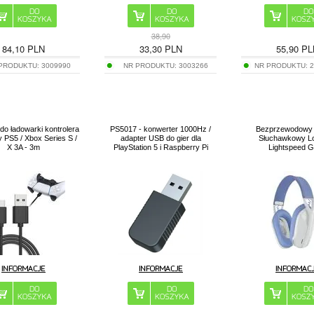
38,90
84,10
PLN
33,30
PLN
55,90
PL
 PRODUKTU:
3009990
NR PRODUKTU:
3003266
NR PRODUKTU:
do ładowarki kontrolera
PS5017 - konwerter 1000Hz /
Bezprzewodowy
y PS5 / Xbox Series S /
adapter USB do gier dla
Słuchawkowy Lo
X 3A - 3m
PlayStation 5 i Raspberry Pi
Lightspeed 