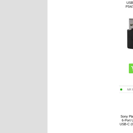
USB 
PS4/
NR
Sony Pla
6-Port 
USB-C (O