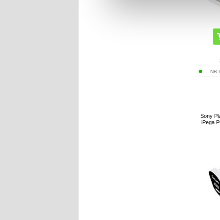
NR
Sony Pl
iPega 