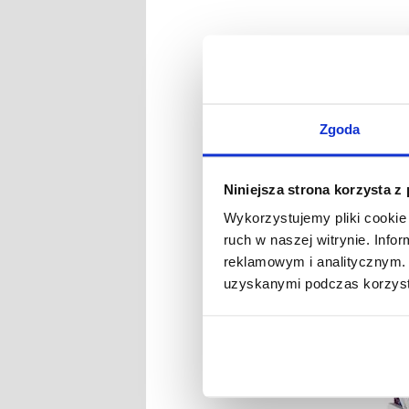
Zgoda
NR
Niniejsza strona korzysta z
Wykorzystujemy pliki cookie 
ruch w naszej witrynie. Inf
reklamowym i analitycznym. 
Uniwersa
iP
uzyskanymi podczas korzysta
chł
Pl