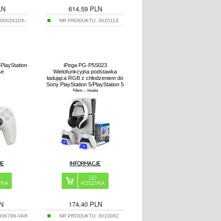
LN
614,59
PLN
2000261DX-
NR PRODUKTU:
3020113
 PlayStation
iPega PG-P5S023
se
Wielofunkcyjna podstawka
ładująca RGB z chłodzeniem do
Sony PlayStation 5/PlayStation 5
Slim - biała
N
174,40
PLN
006786-VAR
NR PRODUKTU:
3010082