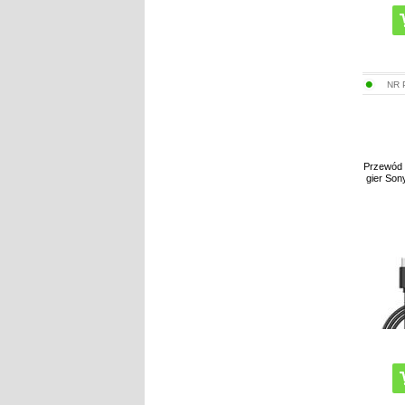
NR
Przewód 
gier Son