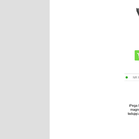
NR 
iPega
magn
ładując