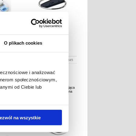
O plikach cookies
N
202,61
PLN
:
3010240
NR PRODUKTU:
3012045
ołecznościowe i analizować
artnerom społecznościowym,
anymi od Ciebie lub
Podstawka
Podwójna podstawka ładująca
ładująca z
do kontrolera PS5 - czarna
i do Sony
im/5 Pro
ezwól na wszystkie