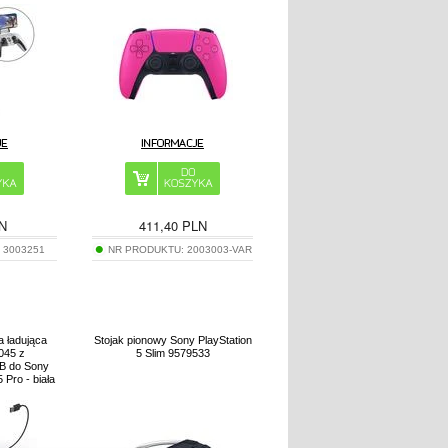
N
411,40
PLN
:
3003251
NR PRODUKTU:
2003003-VAR
 ładująca
Stojak pionowy Sony PlayStation
045 z
5 Slim 9579533
B do Sony
 Pro - biała