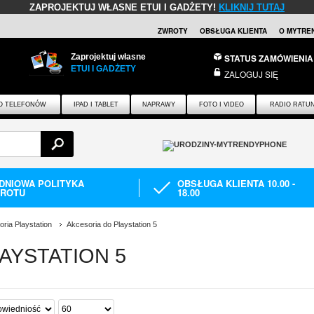
ZAPROJEKTUJ WŁASNE ETUI I GADŻETY!
KLIKNIJ TUTAJ
ZWROTY
OBSŁUGA KLIENTA
O MYTRE
Zaprojektuj własne
STATUS ZAMÓWIENIA
ETUI I GADŻETY
ZALOGUJ SIĘ
O TELEFONÓW
IPAD I TABLET
NAPRAWY
FOTO I VIDEO
RADIO RATU
-DNIOWA POLITYKA
OBSŁUGA KLIENTA 10.00 -
ROTU
18.00
ria Playstation
Akcesoria do Playstation 5
AYSTATION 5