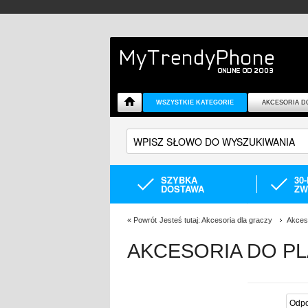
WSZYSTKIE KATEGORIE
AKCESORIA D
SZYBKA
30
DOSTAWA
ZW
«
Powrót
Jesteś tutaj:
Akcesoria dla graczy
Akceso
AKCESORIA DO PL