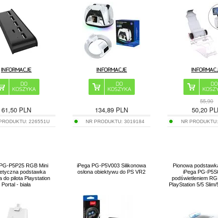
55,90
61,50
PLN
134,89
PLN
50,20
PL
PRODUKTU:
226551U
NR PRODUKTU:
3019184
NR PRODUKTU
 PG-P5P25 RGB Mini
iPega PG-P5V003 Silikonowa
Pionowa podstawka
etyczna podstawka
osłona obiektywu do PS VR2
iPega PG-P5S
a do pilota Playstation
podświetleniem RG
Portal - biała
PlayStation 5/5 Slim/5