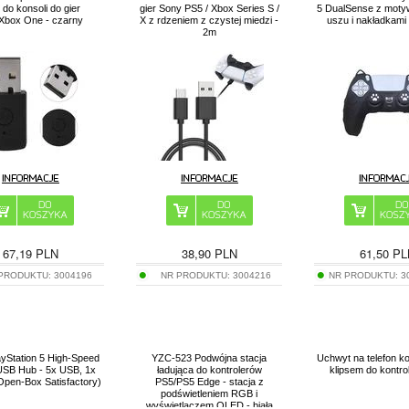
do konsoli do gier
gier Sony PS5 / Xbox Series S /
5 DualSense z moty
Xbox One - czarny
X z rdzeniem z czystej miedzi -
uszu i nakładkami 
2m
67,19
PLN
38,90
PLN
61,50
PL
 PRODUKTU:
3004196
NR PRODUKTU:
3004216
NR PRODUKTU:
3
yStation 5 High-Speed
YZC-523 Podwójna stacja
Uchwyt na telefon 
USB Hub - 5x USB, 1x
ładująca do kontrolerów
klipsem do kontro
pen-Box Satisfactory)
PS5/PS5 Edge - stacja z
podświetleniem RGB i
wyświetlaczem OLED - biała