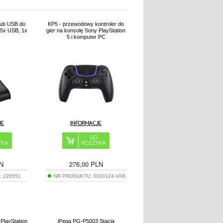
Hub USB do
KP5 - przewodowy kontroler do
 5x USB, 1x
gier na konsolę Sony PlayStation
5 i komputer PC
N
276,00
PLN
:
226551
NR PRODUKTU:
3020124-VAR
 PlayStation
iPega PG-P5003 Stacja