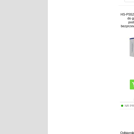
HS-PS523
do g
pod
bezprzew
NR P
Odbiornik