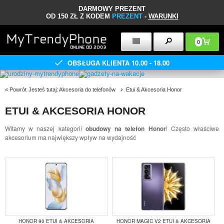
DARMOWY PREZENT
OD 150 ZŁ Z KODEM
PREZENT
-
WARUNKI
0
OBSŁUGA KLIENTA 10.00 - 18.00
«
Powrót
Jesteś tutaj:
Akcesoria do telefonów
Etui & Akcesoria Honor
ETUI & AKCESORIA HONOR
Witamy w naszej kategorii
obudowy na telefon Honor
! Często właściwe
akcesorium ma największy wpływ na wydajność
HONOR 90 ETUI & AKCESORIA
HONOR MAGIC V2 ETUI & AKCESORIA