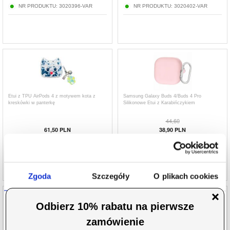
NR PRODUKTU:
3020396-VAR
NR PRODUKTU:
3020402-VAR
Etui z TPU AirPods 4 z motywem kota z
Samsung Galaxy Buds 4/Buds 4 Pro
kreskówki w panterkę
Silikonowe Etui z Karabińczykiem
44,60
61,50
PLN
38,90
PLN
NR PRODUKTU:
3020293-VAR
NR PRODUKTU:
4017292-VAR
Zgoda
Szczegóły
O plikach cookies
Niniejsza strona korzysta z plików cookie
Wykorzystujemy pliki cookie do spersonalizowania treści