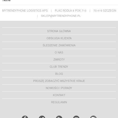
MYTRENDYPHONE LOGISTICS APS
|
PLAC RODŁA 8 POK 710
|
70-419 SZCZECIN
|
SKLEP@MYTRENDYPHONE.PL
STRONA GŁÓWNA
OBSŁUGA KLIENTA
ŚLEDZENIE ZAMÓWIENIA
O NAS
ZWROTY
CLUB TRENDY
BLOG
PROSZĘ ZOBACZYĆ WSZYSTKIE KRAJE
NOWOŚCI I PORADY
KONTAKT
REGULAMIN