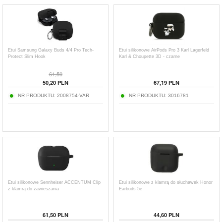
Etui Samsung Galaxy Buds 4/4 Pro Tech-
Etui silikonowe AirPods Pro 3 Karl Lagerfeld
Protect Slim Hook
Karl & Choupette 3D - czarne
61,50
50,20
PLN
67,19
PLN
NR PRODUKTU:
2008754-VAR
NR PRODUKTU:
3016781
Etui silikonowe Sennheiser ACCENTUM Clip
Etui silikonowe z klamrą do słuchawek Honor
z klamrą do zawieszania
Earbuds 5e
61,50
PLN
44,60
PLN