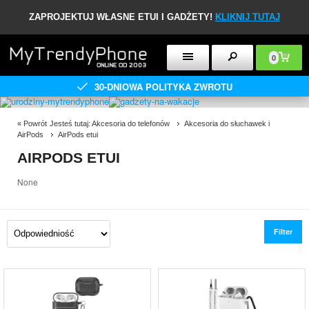
ZAPROJEKTUJ WŁASNE ETUI I GADŻETY!
KLIKNIJ TUTAJ
0
30-DNIOWA POLITYKA ZWROTU
«
Powrót
Jesteś tutaj:
Akcesoria do telefonów
Akcesoria do słuchawek i
AirPods
AirPods etui
AIRPODS ETUI
None
Filter