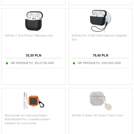
AirPods 4 Tech-Protect Silikonowe etui
AirPods Pro 3 ESR Orbit HaloLock MagSafe
Etui
33,30
PLN
78,40
PLN
NR PRODUKTU:
3012738-VAR
NR PRODUKTU:
2007832-VAR
Wytrzymałe etui Samsung Galaxy
AirPods 4 Guess 4G Strass Charm Case
Buds4/Buds4 Pro z karabińczykiem i
pisakami do czyszczenia