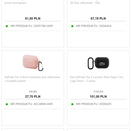
przed wstrząsami
3D Etui silikonowe - Róż
61,50
PLN
67,19
PLN
NR PRODUKTU:
2005796-VAR
NR PRODUKTU:
2008404
AirPods Pro 3 Wzór kwiatowy Etui silikonowe
Etui AirPods Pro 2 Lacoste Petit Pique Croc
z karabińczykiem
Logo Patch - Czarny
44,60
112,30
27,70
PLN
101,00
PLN
NR PRODUKTU:
4013899-VAR
NR PRODUKTU:
2008435