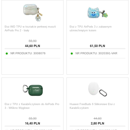
Etui IMD TPU w kształcie perłowej muszli
Etui z TPU AirPods 3 z zabawnym
AirPods Pro 2 - biały
uśmiechniętym kotem
55,90
44,60
PLN
61,50
PLN
NR PRODUKTU:
3008076
NR PRODUKTU:
3020391-VAR
Etui z TPU z Karabińczykiem do AirPods Pro
Huawei FreeBuds 6 Silikonowe Etui z
3 - Włókno Węglowe
Karabińczykiem
33,30
44,60
16,40
PLN
2,80
PLN