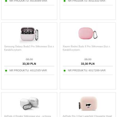
NR PRODUKTU:
4014089-VAR
NR PRODUKTU:
4011332-VAR
Samsung Galaxy Buds3 Pro Silikonowe Etui z
Xiaomi Redmi Buds 8 Pro Silikonowe Etui z
Karabińczykiem
Karabińczykiem
38,90
38,90
33,30
PLN
33,30
PLN
NR PRODUKTU:
4011535-VAR
NR PRODUKTU:
4017289-VAR
AirPods 4 Ringke Silikonowe etui - ochrona
AirPods Pro 3 Karl Lagerfeld Choupette Head