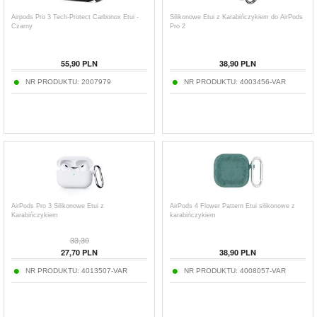
Airpods Pro 3 Tech-Protect Carbonox Etui -
Silikonowe Etui z Karabińczykiem do AirPods
Czarny
Pro 2
55,90
PLN
38,90
PLN
NR PRODUKTU:
2007979
NR PRODUKTU:
4003456-VAR
AirPods Pro 3 Silikonowe Etui z
AirPods 4 Flower Pattern Etui silikonowe z
Karabińczykiem
karabińczykiem
33,30
27,70
PLN
38,90
PLN
NR PRODUKTU:
4013507-VAR
NR PRODUKTU:
4008057-VAR