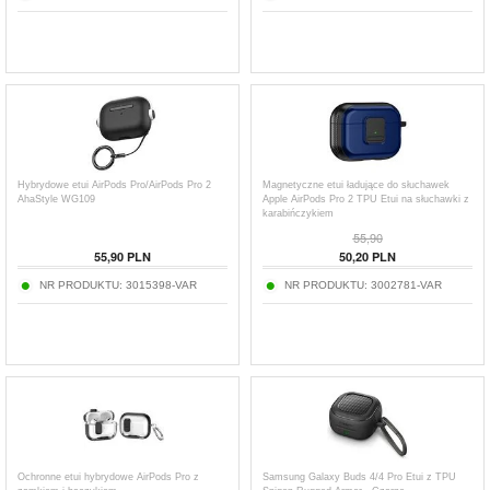
Hybrydowe etui AirPods Pro/AirPods Pro 2
Magnetyczne etui ładujące do słuchawek
AhaStyle WG109
Apple AirPods Pro 2 TPU Etui na słuchawki z
karabińczykiem
55,90
55,90
PLN
50,20
PLN
NR PRODUKTU:
3015398-VAR
NR PRODUKTU:
3002781-VAR
Ochronne etui hybrydowe AirPods Pro z
Samsung Galaxy Buds 4/4 Pro Etui z TPU