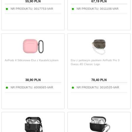
55,90
PLN
67,19
PLN
NR PRODUKTU:
3017753-VAR
NR PRODUKTU:
3011108-VAR
AirPods 4 Silikonowe Etui z Karabińczykiem
Etui z perłowym paskiem AirPods Pro 3
Guess 4G Classic Logo
38,90
PLN
78,40
PLN
NR PRODUKTU:
4008065-VAR
NR PRODUKTU:
3016535-VAR