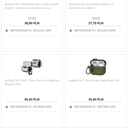
AirPods Pro 3 Plastikowe etui w stylu konsoli
Ochronne etui hybrydowe AirPods 4 z
do gier z zawieszką w kształcie serca
zamkiem i haczykiem
61,50
50,20
38,90
PLN
27,70
PLN
NR PRODUKTU:
3014411-VAR
NR PRODUKTU:
3015310-VAR
AirPods Pro 3 ESR Cyber FlickLock HaloLock
Airpods Pro 3 Tech-Protect Slim Hook Etui
MagSafe Etui
95,40
PLN
55,90
PLN
NR PRODUKTU:
3015662-VAR
NR PRODUKTU:
2007982-VAR