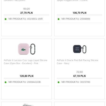
zamkiem i haczykiem
Spigen Rugged Armor - Czarne
50,20
27,70
PLN
106,70
PLN
NR PRODUKTU:
4015801-VAR
NR PRODUKTU:
2008886
AirPods 4 Lacoste Croc Logo Liquid Silicone
AirPods 4 Oracle Red Bull Racing Silicone
Case (Open Box - Excellent) - Pink
Case - Navy
72,80
120,80
PLN
67,19
PLN
NR PRODUKTU:
2008441OB
NR PRODUKTU:
3015780