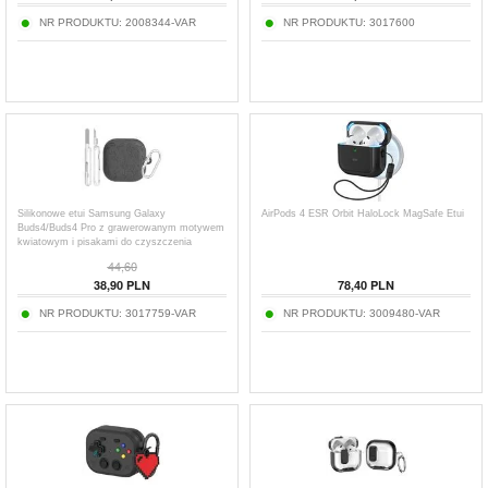
NR PRODUKTU:
2008344-VAR
NR PRODUKTU:
3017600
Silikonowe etui Samsung Galaxy
AirPods 4 ESR Orbit HaloLock MagSafe Etui
Buds4/Buds4 Pro z grawerowanym motywem
kwiatowym i pisakami do czyszczenia
44,60
38,90
PLN
78,40
PLN
NR PRODUKTU:
3017759-VAR
NR PRODUKTU:
3009480-VAR