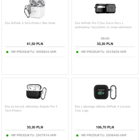
Etui AirPods 4 Tech-Protect Slim Hook
Etui AirPods Pro 3 Dux Ducis Pecs z
podstawką i haczykiem ze stopu aluminium
55,90
61,50
PLN
33,30
PLN
NR PRODUKTU:
3009824-VAR
NR PRODUKTU:
3015928-VAR
Etui na haczyk silikonowy Airpods Pro 3
Etui z płynnego silikonu AirPods 4 Lacoste
Tech-Protect
Croc Logo
33,30
PLN
106,70
PLN
NR PRODUKTU:
2007974-VAR
NR PRODUKTU:
2008440-VAR