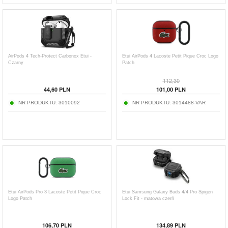
AirPods 4 Tech-Protect Carbonox Etui -
Etui AirPods 4 Lacoste Petit Pique Croc Logo
Czarny
Patch
112,30
44,60
PLN
101,00
PLN
NR PRODUKTU:
3010092
NR PRODUKTU:
3014488-VAR
Etui AirPods Pro 3 Lacoste Petit Pique Croc
Etui Samsung Galaxy Buds 4/4 Pro Spigen
Logo Patch
Lock Fit - matowa czerń
106,70
PLN
134,89
PLN