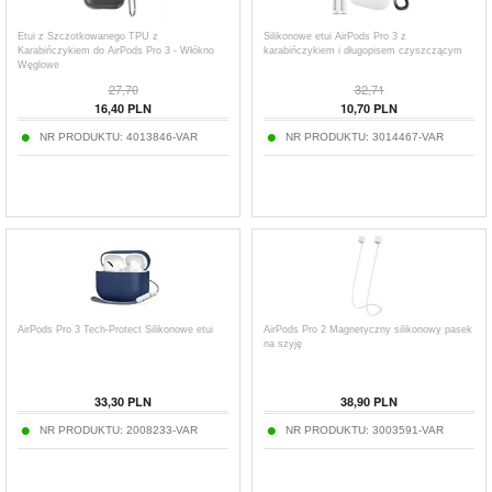
Etui z Szczotkowanego TPU z
Silikonowe etui AirPods Pro 3 z
Karabińczykiem do AirPods Pro 3 - Włókno
karabińczykiem i długopisem czyszczącym
Węglowe
27,70
32,71
16,40
PLN
10,70
PLN
NR PRODUKTU:
4013846-VAR
NR PRODUKTU:
3014467-VAR
AirPods Pro 3 Tech-Protect Silikonowe etui
AirPods Pro 2 Magnetyczny silikonowy pasek
na szyję
33,30
PLN
38,90
PLN
NR PRODUKTU:
2008233-VAR
NR PRODUKTU:
3003591-VAR