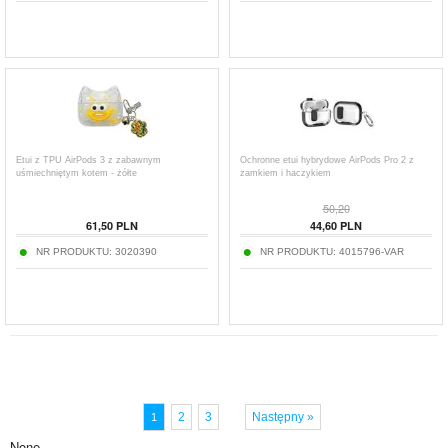
Etui z TPU AirPods 3 z zabawnym
Ochronne etui hybrydowe AirPods Pro 2 z
uśmiechniętym kotem - żółte
zamkiem i haczykiem
50,20
61,50
PLN
44,60
PLN
NR PRODUKTU:
3020390
NR PRODUKTU:
4015796-VAR
2
3
Następny »
1
None