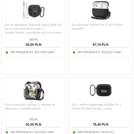
Etui do słuchawek Samsung Galaxy Buds 4/4
Etui skórzane AirPods Pro 3 Tech-Protect
Pro w stylu kontrolera do gier, z
NaturalFit
karabińczykiem i narzędziem do czyszczenia
55,90
50,20
PLN
67,19
PLN
NR PRODUKTU:
3017900-VAR
NR PRODUKTU:
3016157-VAR
Etui w kamuflażu AirPods 4, odporne na
Etui z włókna węglowego AirPods Pro 3
uderzenia, z karabińczykiem
Oracle Red Bull Racing - czarne
55,90
50,20
PLN
78,40
PLN
NR PRODUKTU:
3017911-VAR
NR PRODUKTU:
3019701