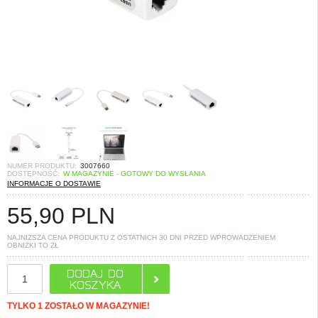
NUMER PRODUKTU:
3007660
DOSTĘPNOŚĆ:
W MAGAZYNIE - GOTOWY DO WYSŁANIA
INFORMACJE O DOSTAWIE
55,90
PLN
NAJNIŻSZA CENA PRODUKTU Z OSTATNICH 30 DNI PRZED WPROWADZENIEM
OBNIŻKI TO
ZŁ
TYLKO 1 ZOSTAŁO W MAGAZYNIE!