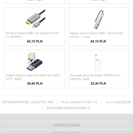
MindPure Kabel USB-C do DisplayPort DP
Adapter koncentratora USB-C Tech-Protect
1.4 8K/60Hz
V4 6 w 1 - szary
84,10 PLN
84,10 PLN
Adapter Baseus Ingenuity USB-A do USB-C
Słuchawki douszne Dudao X14PROL-W1
OTG - Błękit
Lightning - białe
38,90 PLN
33,30 PLN
MYTRENDYPHONE LOGISTICS APS
|
PLAC RODŁA 8 POK 710
|
70-419 SZCZECIN
|
SKLEP@MYTRENDYPHONE.PL
STRONA GŁÓWNA