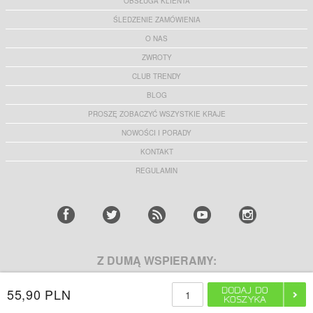
OBSŁUGA KLIENTA
ŚLEDZENIE ZAMÓWIENIA
O NAS
ZWROTY
CLUB TRENDY
BLOG
PROSZĘ ZOBACZYĆ WSZYSTKIE KRAJE
NOWOŚCI I PORADY
KONTAKT
REGULAMIN
Z DUMĄ WSPIERAMY:
55,90 PLN
ZDOBĄDŹ 10% ZNIŻKI