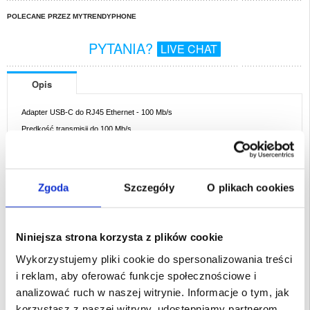
POLECANE PRZEZ MYTRENDYPHONE
PYTANIA?
LIVE CHAT
Opis
Adapter USB-C do RJ45 Ethernet - 100 Mb/s
Prędkość transmisji do 100 Mb/s
Łatwy dostęp do Internetu, nie wymaga interfejsu WIFI ani RJ45
Mały rozmiar, oszczędność miejsca i łatwość przenoszenia
Plug-and-play, łatwy w użyciu
Zgoda
Szczegóły
O plikach cookies
Odpowiedni dla Apple Macbook i najnowszych komputerów przenośnych z
interfejsem Type-C
EAN: 5714122460264
Niniejsza strona korzysta z plików cookie
Powiązane kategorie:
Akcesoria komputerowe i do laptopa
,
Urządzenia
sieciowe
Wykorzystujemy pliki cookie do spersonalizowania treści
i reklam, aby oferować funkcje społecznościowe i
analizować ruch w naszej witrynie. Informacje o tym, jak
korzystasz z naszej witryny, udostępniamy partnerom