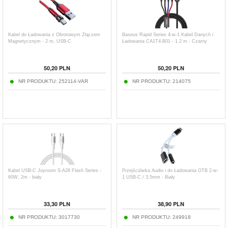
Kabel do Ładowania z Obrotowym Złączem
Baseus Rapid Series 4-w-1 Kabel Danych i
Magnetycznym - 2 m, USB-C
Ładowania CA1T4-B01 - 1.2 m - Czarny
50,20
PLN
50,20
PLN
NR PRODUKTU:
252114-VAR
NR PRODUKTU:
214075
Kabel USB-C Joyroom S-A28 Flash Series -
Przejściówka Audio i do Ładowania OTB 2-w-
60W, 2m - biały
1 USB-C / 3.5mm - Biały
33,30
PLN
38,90
PLN
NR PRODUKTU:
3017730
NR PRODUKTU:
249918