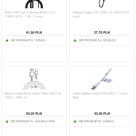
Kabel USB Typu C Baseus Rapid 3 w 1
Adapter Dudao L15T USB-C do USB-A OTG -
CAMLT-SC01 - 1.5m - Czarny
szary
61,50
PLN
27,70
PLN
NR PRODUKTU:
235421
NR PRODUKTU:
3016123
Baseus Cafule Metal Series Kabel USB-A do
Kabel Adaptera Audio OTB USB-C / 3.5mm -
USB-C - 66W, 2m
Biały
50,20
PLN
33,30
PLN
NR PRODUKTU:
3014812-VAR
NR PRODUKTU:
249913