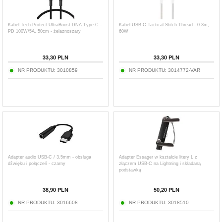
Kabel Tech-Protect UltraBoost DNA Type-C -
Kabel USB-C Tactical Stitch Thread - 0.3m,
PD 100W/5A, 50cm - żelaznoszary
60W
33,30
PLN
33,30
PLN
NR PRODUKTU:
3010859
NR PRODUKTU:
3014772-VAR
Adapter audio USB-C / 3.5mm - obsługa
Adapter Essager w kształcie litery L z
dźwięku i połączeń - czarny
złączem USB-C na Lightning i składaną
podstawką
38,90
PLN
50,20
PLN
NR PRODUKTU:
3016608
NR PRODUKTU:
3018510