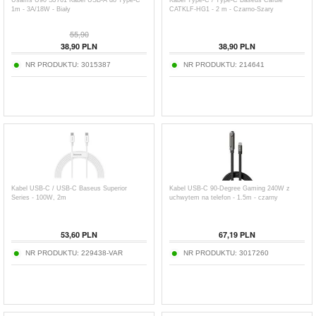
Usams U90 SJ761 Kabel USB-A do Type-C
Kabel Type-C / Type-C Baseus Cafule
1m - 3A/18W - Biały
CATKLF-HG1 - 2 m - Czarno-Szary
55,90
38,90
PLN
38,90
PLN
NR PRODUKTU:
3015387
NR PRODUKTU:
214641
Kabel USB-C / USB-C Baseus Superior
Kabel USB-C 90-Degree Gaming 240W z
Series - 100W, 2m
uchwytem na telefon - 1.5m - czarny
53,60
PLN
67,19
PLN
NR PRODUKTU:
229438-VAR
NR PRODUKTU:
3017260