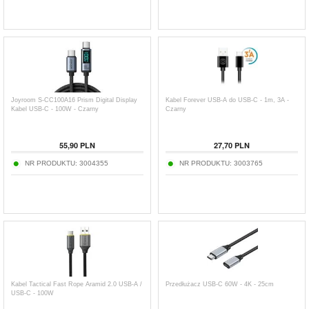
Joyroom S-CC100A16 Prism Digital Display
Kabel Forever USB-A do USB-C - 1m, 3A -
Kabel USB-C - 100W - Czarny
Czarny
55,90
PLN
27,70
PLN
NR PRODUKTU:
3004355
NR PRODUKTU:
3003765
Kabel Tactical Fast Rope Aramid 2.0 USB-A /
Przedłużacz USB-C 60W - 4K - 25cm
USB-C - 100W