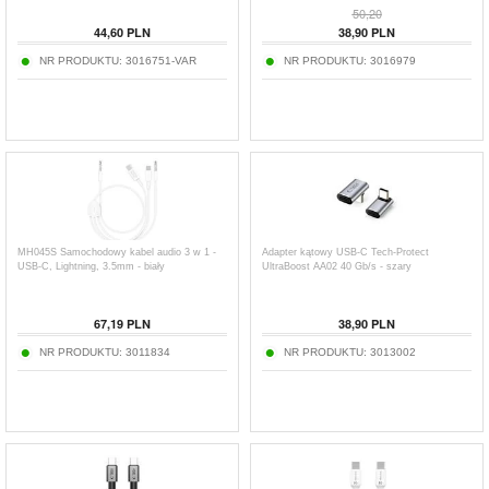
50,20
44,60
PLN
38,90
PLN
NR PRODUKTU:
3016751-VAR
NR PRODUKTU:
3016979
MH045S Samochodowy kabel audio 3 w 1 -
Adapter kątowy USB-C Tech-Protect
USB-C, Lightning, 3.5mm - biały
UltraBoost AA02 40 Gb/s - szary
67,19
PLN
38,90
PLN
NR PRODUKTU:
3011834
NR PRODUKTU:
3013002