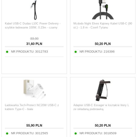
Kabel USB-C Dudao L10C Power Delivery -
Mcdodo Night Elves Kątowy Kabel USB-C (90
szybkie ładowanie 100W, 0.23m - czarny
st.) - 1.8 m - Czerń Tytanu
33,30
31,60
PLN
50,20
PLN
NR PRODUKTU:
3012783
NR PRODUKTU:
216396
Ładowarka Tech-Protect NC20W USB-C z
Adapter USB-C Essager w kształcie litery L
kablem Type-C - biała
ze składaną podstawką
55,90
PLN
50,20
PLN
NR PRODUKTU:
3012565
NR PRODUKTU:
3018509