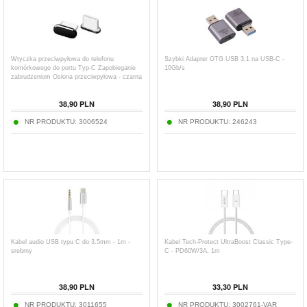
Wtyczka przeciwpyłowa do telefonu
Szybki Adapter OTG USB 3.1 na USB-C -
komórkowego do portu Typ-C Zapobieganie
10Gb/s
zabrudzeniom Osłona przeciwpyłowa - czarna
38,90
PLN
38,90
PLN
NR PRODUKTU:
3006524
NR PRODUKTU:
246243
Kabel audio USB typu C do 3.5mm - 1m -
Kabel Tech-Protect UltraBoost Classic Type-
srebrny
C - PD60W/3A, 1m
38,90
PLN
33,30
PLN
NR PRODUKTU:
3011655
NR PRODUKTU:
3002761-VAR