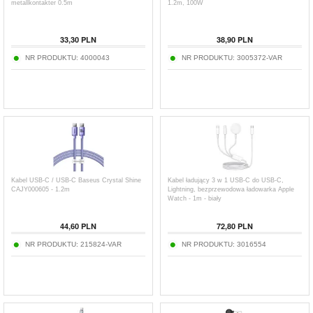
metallkontakter 0.5m
1.2m, 100W
33,30
PLN
38,90
PLN
NR PRODUKTU:
4000043
NR PRODUKTU:
3005372-VAR
Kabel USB-C / USB-C Baseus Crystal Shine
Kabel ładujący 3 w 1 USB-C do USB-C,
CAJY000605 - 1.2m
Lightning, bezprzewodowa ładowarka Apple
Watch - 1m - biały
44,60
PLN
72,80
PLN
NR PRODUKTU:
215824-VAR
NR PRODUKTU:
3016554