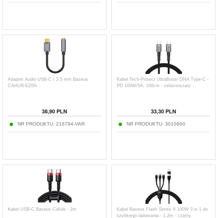
Adapter Audio USB-C / 3.5 mm Baseus
Kabel Tech-Protect UltraBoost DNA Type-C -
CAHUB-EZ0G
PD 100W/5A, 100cm - żelaznoszary
38,90
PLN
33,30
PLN
NR PRODUKTU:
216794-VAR
NR PRODUKTU:
3010860
Kabel USB-C Baseus Cafule - 2m
Kabel Baseus Flash Series II 100W 3 w 1 do
szybkiego ładowania - 1.2m - czarny