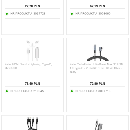
27,70
PLN
67,19
PLN
NR PRODUKTU:
3017728
NR PRODUKTU:
3008060
Kabel HDMI 3-w-1 - Lightning, Type-C,
Kabel Tech-Protect UltraBoost Max "L" USB
MicroUSB
4.0 Type-C - PD240W, 1.5m, 8K 40 Gb/s -
szary
78,40
PLN
72,80
PLN
NR PRODUKTU:
210045
NR PRODUKTU:
3007713