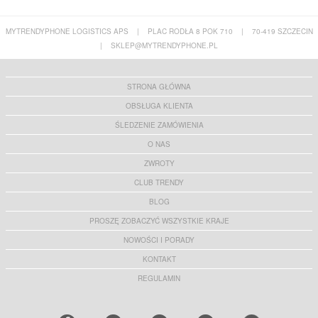
MYTRENDYPHONE LOGISTICS APS
|
PLAC RODŁA 8 POK 710
|
70-419 SZCZECIN
|
SKLEP@MYTRENDYPHONE.PL
STRONA GŁÓWNA
OBSŁUGA KLIENTA
ŚLEDZENIE ZAMÓWIENIA
O NAS
ZWROTY
CLUB TRENDY
BLOG
PROSZĘ ZOBACZYĆ WSZYSTKIE KRAJE
NOWOŚCI I PORADY
KONTAKT
REGULAMIN