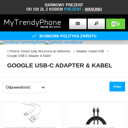
DARMOWY PREZENT
OD 150 ZŁ Z KODEM
PREZENT
-
WARUNKI
0
30-DNIOWA POLITYKA ZWROTU
«
Powrót
Jesteś tutaj:
Akcesoria do telefonów
Adapter i kabel USB
Google USB-C Adapter & Kabel
GOOGLE USB-C ADAPTER & KABEL
Filter