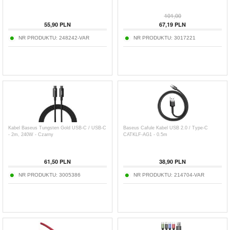
101,00
55,90
PLN
67,19
PLN
NR PRODUKTU:
248242-VAR
NR PRODUKTU:
3017221
Kabel Baseus Tungsten Gold USB-C / USB-C
Baseus Cafule Kabel USB 2.0 / Type-C
- 2m, 240W - Czarny
CATKLF-AG1 - 0.5m
61,50
PLN
38,90
PLN
NR PRODUKTU:
3005386
NR PRODUKTU:
214704-VAR