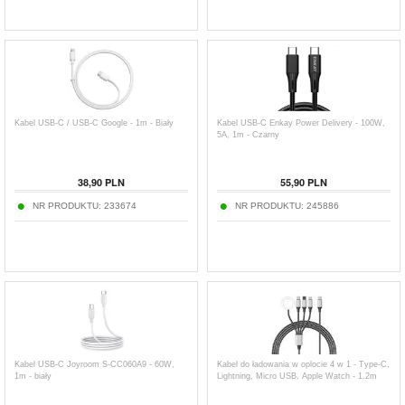
Kabel USB-C / USB-C Google - 1m - Biały
Kabel USB-C Enkay Power Delivery - 100W,
5A, 1m - Czarny
38,90
PLN
55,90
PLN
NR PRODUKTU:
233674
NR PRODUKTU:
245886
Kabel USB-C Joyroom S-CC060A9 - 60W,
Kabel do ładowania w oplocie 4 w 1 - Type-C,
1m - biały
Lightning, Micro USB, Apple Watch - 1.2m