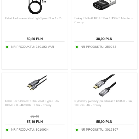
Kabel Ładowania Prio High-Speed 3 w 1 - 2m
Enkay ENK-AT105 USB-A / USB-C Adapter -
Czarny
50,20
PLN
38,90
PLN
NR PRODUKTU:
249103-VAR
NR PRODUKTU:
259263
Kabel Tech-Protect UltraBoost Type-C do
Nylonowy pleciony przedłużacz USB-C - 3m,
HDMI 2.0 - 4K/60Hz, 1.8m - czarny
10 Gb/s, 4K - czarny
78,40
67,19
PLN
55,90
PLN
NR PRODUKTU:
3010934
NR PRODUKTU:
3017367