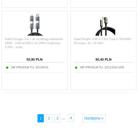
Kabel Essager 4 w 1 do szybkiego ładowania
Kabel Ringke USB 3.2 2x2 Type-C PD240W -
240W - USB-A/USB-C do USB-C/Lightning -
90 stopni, 2m, 20 Gb/s
0.25m - szary
55,90
PLN
95,40
PLN
NR PRODUKTU:
3018553
NR PRODUKTU:
3011509-VAR
...
4
2
3
Następny »
1