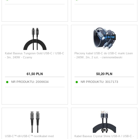
Kabel Baseus Tungsten Gold USB-C / USB-C
Pleciony kabel USB-C do USB-C marki Lisen
- 3m, 240W - Czarny
- 240W, 2m, 2 szt. - ciemnoniebieski
61,50
PLN
50,20
PLN
NR PRODUKTU:
2006634
NR PRODUKTU:
3017173
USB-C™-till-USB-C™-textilkabel med
Kabel Baseus Crystal Shine USB-A / USB-C -