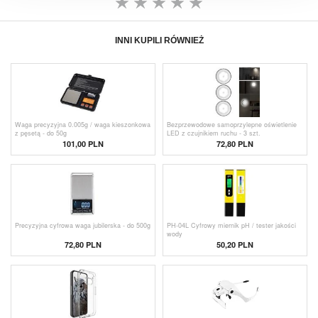
INNI KUPILI RÓWNIEŻ
Waga precyzyjna 0.005g / waga kieszonkowa
Bezprzewodowe samoprzylepne oświetlenie
z pęsetą - do 50g
LED z czujnikiem ruchu - 3 szt.
101,00 PLN
72,80 PLN
Precyzyjna cyfrowa waga jubilerska - do 500g
PH-04L Cyfrowy miernik pH / tester jakości
wody
72,80 PLN
50,20 PLN