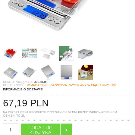
NUMER PRODUKTU:
3003836
DOSTĘPNOŚĆ:
W MAGAZYNIE. ZAZWYCZAJ WYSYŁANY W CIĄGU 20-25 DNI
INFORMACJE O DOSTAWIE
67,19
PLN
NAJNIŻSZA CENA PRODUKTU Z OSTATNICH 30 DNI PRZED WPROWADZENIEM
OBNIŻKI TO
ZŁ