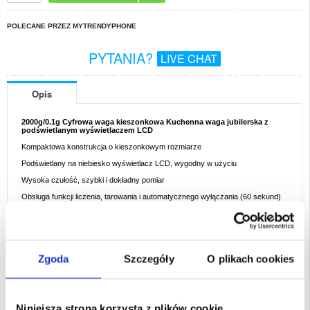
POLECANE PRZEZ MYTRENDYPHONE
PYTANIA?
LIVE CHAT
Opis
2000g/0.1g Cyfrowa waga kieszonkowa Kuchenna waga jubilerska z
podświetlanym wyświetlaczem LCD
Kompaktowa konstrukcja o kieszonkowym rozmiarze
Podświetlany na niebiesko wyświetlacz LCD, wygodny w użyciu
Wysoka czułość, szybki i dokładny pomiar
Obsługa funkcji liczenia, tarowania i automatycznego wyłączania (60 sekund)
Szybka konwersja wyników pomiarów pomiędzy różnymi jednostkami
Może być używany do pomiaru biżuterii, złota, herbaty, leków, składników do
gotowania itp.
Specyfikacja:
Zgoda
Szczegóły
O plikach cookies
Zakres ważenia: 2000g (max)
Dokładność: 0.1g
Jednostka: g, oz, ct, gn, ozt, dwt
Niniejsza strona korzysta z plików cookie