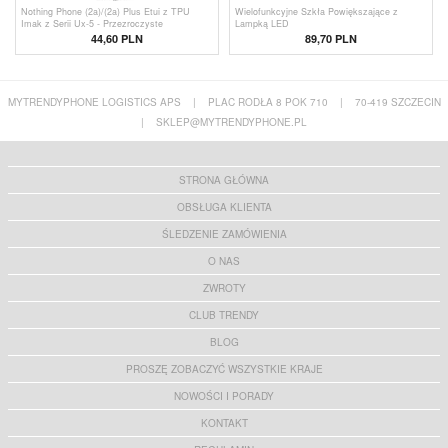
Nothing Phone (2a)/(2a) Plus Etui z TPU
Wielofunkcyjne Szkła Powiększające z
Imak z Serii Ux-5 - Przezroczyste
Lampką LED
44,60 PLN
89,70 PLN
MYTRENDYPHONE LOGISTICS APS
|
PLAC RODŁA 8 POK 710
|
70-419 SZCZECIN
|
SKLEP@MYTRENDYPHONE.PL
STRONA GŁÓWNA
OBSŁUGA KLIENTA
ŚLEDZENIE ZAMÓWIENIA
O NAS
ZWROTY
CLUB TRENDY
BLOG
PROSZĘ ZOBACZYĆ WSZYSTKIE KRAJE
NOWOŚCI I PORADY
KONTAKT