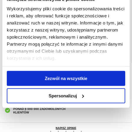
Zasilanie: 2 baterie AAA (brak w zestawie)
Wykorzystujemy pliki cookie do spersonalizowania treści
Rozmiar wagi: 12,5 x 10,5 x 2 cm
i reklam, aby oferować funkcje społecznościowe i
Platforma ważąca: 10 x 10 cm
analizować ruch w naszej witrynie. Informacje o tym, jak
korzystasz z naszej witryny, udostępniamy partnerom
EAN: 5714122380142
społecznościowym, reklamowym i analitycznym.
Powiązane kategorie:
Gadżety
,
SmartTech
Partnerzy mogą połączyć te informacje z innymi danymi
otrzymanymi od Ciebie lub uzyskanymi podczas
korzystania z ich usług.
SZYBKA DOSTAWA
Zezwól na wszystkie
CLUB TRENDY
7% ZNIŻKI
OBSŁUGA TELEFONICZNA
PON.-PT. 12.00-15.00
Spersonalizuj
30-DNIOWA POLITYKA ZWROTU
PONAD 8 000 000 ZADOWOLONYCH
KLIENTÓW
NAPISZ OPINIĘ