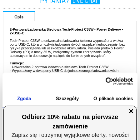
PYTANIA?
LIVE CHAT
Opis
2-Portowa Ładowarka Sieciowa Tech-Protect C35W - Power Delivery -
2xUSB-C
Tech-Protect C35W to uniwersalna ładowarka ścienna wyposażona w dwa
porty USB-C, która umożliwia ładowanie dwóch urządzeń jednocześnie, bez
ryzyka przeciążenia lub uszkodzenia akumulatora. Posiada protokół Power
Delivery (PD) o mocy 35 W, inteligentny system zarządzania, który
automatycznie dostosowuje napięcie do konkretnych urządzeń.
Funkcje:
- Uniwersalna 2-portowa ładowarka sieciowa Tech-Protect C35W
- Wyposażony w dwa porty USB-C do jednoczesnego ładowania dwóch
urządzeń
- Bezpieczne i szybkie ładowanie - upewnij się, że bateria Twojego urządzenia
jest doskonale zabezpieczona przed przeciążeniem
- Obsługa protokołu Power Delivery 35W, inteligentnego systemu
dopasowującego optymalne napięcie do konkretnych urządzeń
- Ładowarka ścienna Tech-Protect C35W jest kompatybilna zarówno z
systemem iOS, jak i Androidem
Zgoda
Szczegóły
O plikach cookies
Specyfikacje:
- Napięcie wejściowe: 100-240 V, 50/60 Hz, 1,0 A
- USB-C1/C2: 5 V/3 A, 9 V/3 A, 12 V/2,9 A, 15 V/2,3 A, 20 V/1,75 A
Opakowanie:
Euroblister
Niniejsza strona korzysta z plików cookie
Wykorzystujemy pliki cookie do spersonalizowania treści
EAN: 9490713936078
i reklam, aby oferować funkcje społecznościowe i
Powiązane kategorie:
Akcesoria do telefonów
,
Ładowarka do telefonu
,