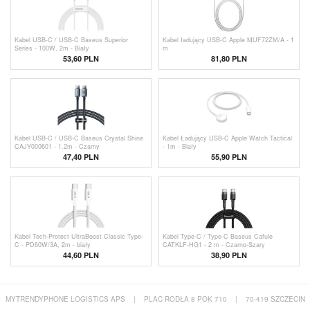
Kabel USB-C / USB-C Baseus Superior
Kabel ładujący USB-C Apple MUF72ZM/A - 1
Series - 100W, 2m - Biały
m
53,60 PLN
81,80
PLN
Kabel USB-C / USB-C Baseus Crystal Shine
Kabel Ładujący USB-C Apple Watch Tactical
CAJY000601 - 1.2m - Czarny
- 1m - Biały
47,40 PLN
55,90 PLN
Kabel Tech-Protect UltraBoost Classic Type-
Kabel Type-C / Type-C Baseus Cafule
C - PD60W/3A, 2m - biały
CATKLF-HG1 - 2 m - Czarno-Szary
44,60 PLN
38,90 PLN
MYTRENDYPHONE LOGISTICS APS
|
PLAC RODŁA 8 POK 710
|
70-419 SZCZECIN