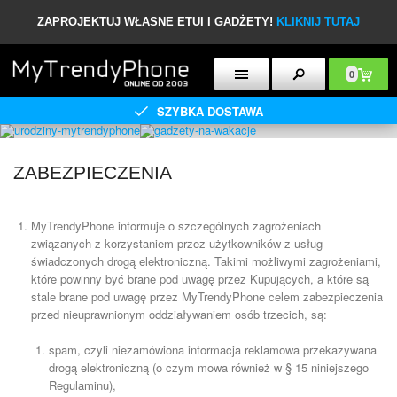
ZAPROJEKTUJ WŁASNE ETUI I GADŻETY!
KLIKNIJ TUTAJ
0
SZYBKA DOSTAWA
ZABEZPIECZENIA
MyTrendyPhone informuje o szczególnych zagrożeniach
związanych z korzystaniem przez użytkowników z usług
świadczonych drogą elektroniczną. Takimi możliwymi zagrożeniami,
które powinny być brane pod uwagę przez Kupujących, a które są
stale brane pod uwagę przez MyTrendyPhone celem zabezpieczenia
przed nieuprawnionym oddziaływaniem osób trzecich, są:
spam, czyli niezamówiona informacja reklamowa przekazywana
drogą elektroniczną (o czym mowa również w § 15 niniejszego
Regulaminu),