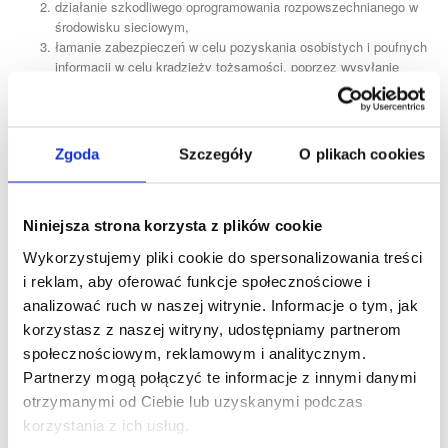
działanie szkodliwego oprogramowania rozpowszechnianego w
środowisku sieciowym,
łamanie zabezpieczeń w celu pozyskania osobistych i poufnych
informacji w celu kradzieży tożsamości, poprzez wysyłanie
fałszywych wiadomości elektronicznych przypominających
wiadomości autentyczne,
łowienie haseł poprzez wysyłanie fałszywych wiadomości
elektronicznych przypominających do złudzenia autentyczne i w
Zgoda
Szczegóły
O plikach cookies
konsekwencji pozyskanie osobistych i poufnych informacji
dotyczących użytkownika,
naruszanie autorskich praw majątkowych poprzez ich
Niniejsza strona korzysta z plików cookie
nieuprawnione kopiowanie i wykorzystanie bez zgody i wiedzy
podmiotu uprawnionego.
Wykorzystujemy pliki cookie do spersonalizowania treści
i reklam, aby oferować funkcje społecznościowe i
MyTrendyPhone oświadcza, iż używa protokołu SSL do szyfrowania
analizować ruch w naszej witrynie. Informacje o tym, jak
informacji między przeglądarką internetową (posiadacz karty) a
serwerem internetowym (sklep). Oznacza to, że informacje, które są
korzystasz z naszej witryny, udostępniamy partnerom
podawane w momencie płacenia kartą płatniczą są chronione
społecznościowym, reklamowym i analitycznym.
podczas przesyłania danych z komputera Kupującego do
Partnerzy mogą połączyć te informacje z innymi danymi
MyTrendyPhone. MyTrendyPhone informuje, iż SSL jest
otrzymanymi od Ciebie lub uzyskanymi podczas
powszechnie stosowaną formą szyfrowania elektronicznych
korzystania z ich usług.
zakupów i jest uważany powszechnie za bardzo bezpieczne
rozwiązanie. Ze szczegółami sposobu szyfrowania tych informacji